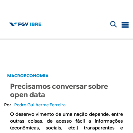
F
B
o
l
r
m
o
u
g
MACROECONOMIA
l
Precisamos conversar sobre
d
á
open data
r
o
Pedro Guilherme Ferreira
i
O desenvolvimento de uma nação depende, entre
I
outras coisas, de acesso fácil a informações
o
(econômicas, sociais, etc.) transparentes e