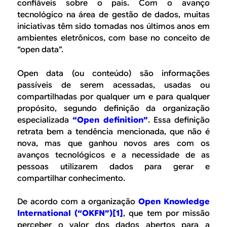
B
d
confiáveis sobre o país. Com o avanço
tecnológico na área de gestão de dados, muitas
e
R
iniciativas têm sido tomadas nos últimos anos em
b
ambientes eletrônicos, com base no conceito de
E
“open data”.
u
s
Open data (ou conteúdo) são informações
passíveis de serem acessadas, usadas ou
c
compartilhadas por qualquer um e para qualquer
a
propósito, segundo definição da organização
especializada
“Open definition”
. Essa definição
retrata bem a tendência mencionada, que não é
nova, mas que ganhou novos ares com os
avanços tecnológicos e a necessidade de as
pessoas utilizarem dados para gerar e
compartilhar conhecimento.
De acordo com a organização
Open Knowledge
International (“OKFN”)
[1]
, que tem por missão
perceber o valor dos dados abertos para a