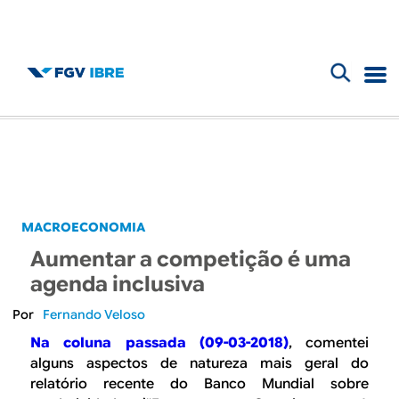
F
B
o
l
r
m
o
u
g
MACROECONOMIA
l
Aumentar a competição é uma
d
á
agenda inclusiva
r
o
Fernando Veloso
i
Na coluna passada (09-03-2018)
, comentei
I
alguns aspectos de natureza mais geral do
o
relatório recente do Banco Mundial sobre