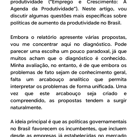
B
d
produtividade (“Emprego e Crescimento: A
Agenda da Produtividade”). Neste artigo, vou
e
R
discutir algumas questões mais específicas sobre
b
políticas de aumento da produtividade no Brasil.
E
u
Embora o relatório apresente várias propostas,
s
vou me concentrar aqui no diagnóstico. Pode
parecer uma escolha um pouco paradoxal, já que
c
muitos acham que o diagnóstico é conhecido.
a
Minha avaliação, no entanto, é de que embora os
problemas de fato sejam de conhecimento geral,
falta um arcabouço analítico que permita
interpretar os problemas de forma unificada. Uma
vez que este arcabouço seja criado e
compreendido, as propostas tendem a surgir
naturalmente.
A ideia principal é que as políticas governamentais
no Brasil favorecem os incumbentes, que incluem
desde as empresas já estabelecidas no mercado