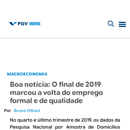
F
B
o
l
r
m
o
u
g
MACROECONOMIA
l
Boa notícia: O final de 2019
d
á
marcou a volta do emprego
r
formal e de qualidade
o
i
Bruno Ottoni
I
o
No quarto e último trimestre de 2019, os dados da
Pesquisa Nacional por Amostra de Domicílios