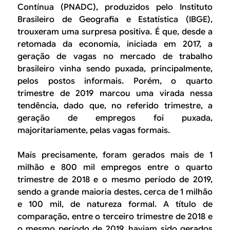
B
d
Contínua (PNADC), produzidos pelo Instituto
e
Brasileiro de Geografia e Estatística (IBGE),
R
trouxeram uma surpresa positiva. É que, desde a
b
retomada da economia, iniciada em 2017, a
E
u
geração de vagas no mercado de trabalho
brasileiro vinha sendo puxada, principalmente,
s
pelos postos informais. Porém, o quarto
c
trimestre de 2019 marcou uma virada nessa
tendência, dado que, no referido trimestre, a
a
geração de empregos foi puxada,
majoritariamente, pelas vagas formais.
Mais precisamente, foram gerados mais de 1
milhão e 800 mil empregos entre o quarto
trimestre de 2018 e o mesmo período de 2019,
sendo a grande maioria destes, cerca de 1 milhão
e 100 mil, de natureza formal. A título de
comparação, entre o terceiro trimestre de 2018 e
o mesmo período de 2019, haviam sido gerados