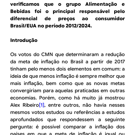
B
d
verificamos que o grupo Alimentação e
e
Bebidas foi o principal responsável pelo
R
diferencial de preços ao consumidor
b
Brasil/EUA no período 2012/2024.
E
u
Introdução
s
c
Os votos do CMN que determinaram a redução
da meta de inflação no Brasil a partir de 2017
a
tinham pelo menos dois elementos em comum: a
ideia de que menos inflação é sempre melhor que
mais inflação, bem como que as novas metas
convergiriam para aquelas praticadas em outras
economias. Porém, como há muito já mostrou
Alex Ribeiro
[1]
, entre outros, não havia nesses
mesmos votos estudos ou referências a estudos
aprofundados que respondessem a seguinte
pergunta: é possível comparar a inflação dos
países em que a meta de inflação é igual ou