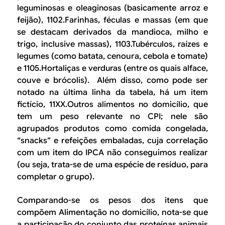
leguminosas e oleaginosas
(basicamente arroz e
feijão), 1102.Farinhas
, féculas e massas
(em que
se destacam derivados da mandioca, milho e
trigo, inclusive massas),
1103.Tubérculos, raízes e
legumes
(como batata, cenoura, cebola e tomate)
e
1105.Hortaliças e verduras
(entre os quais alface,
couve e brócolis). Além disso, como pode ser
notado na última linha da tabela, há um item
fictício,
11XX.Outros alimentos no domicílio,
que
tem um peso relevante no CPI; nele são
agrupados produtos como comida congelada,
“snacks” e refeições embaladas, cuja correlação
com um item do IPCA não conseguimos realizar
(ou seja, trata-se de uma espécie de resíduo, para
completar o grupo).
Comparando-se os pesos dos itens que
compõem
Alimentação no domicílio
, nota-se que
a participação do conjunto das proteínas animais