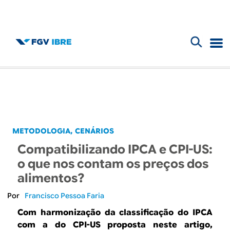
F
B
o
l
r
m
o
u
g
METODOLOGIA
CENÁRIOS
l
Compatibilizando IPCA e CPI-US:
d
á
o que nos contam os preços dos
r
alimentos?
o
i
Francisco Pessoa Faria
I
o
Com harmonização da classificação do IPCA
com a do CPI-US proposta neste artigo,