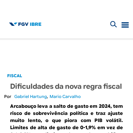
F
B
o
l
r
m
o
u
g
FISCAL
l
Dificuldades da nova regra fiscal
d
á
Gabriel Hartung
Mario Carvalho
r
o
Arcabouço leva a salto de gasto em 2024, tem
i
risco de sobrevivência política e traz ajuste
I
muito lento, o que piora com PIB volátil.
o
Limites de alta de gasto de 0-1,9% em vez de