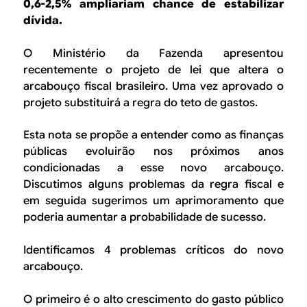
B
d
0,6-2,5% ampliariam chance de estabilizar
dívida.
e
R
b
O Ministério da Fazenda apresentou
E
recentemente o projeto de lei que altera o
u
arcabouço fiscal brasileiro. Uma vez aprovado o
s
projeto substituirá a regra do teto de gastos.
c
Esta nota se propõe a entender como as finanças
a
públicas evoluirão nos próximos anos
condicionadas a esse novo arcabouço.
Discutimos alguns problemas da regra fiscal e
em seguida sugerimos um aprimoramento que
poderia aumentar a probabilidade de sucesso.
Identificamos 4 problemas críticos do novo
arcabouço.
O primeiro é o alto crescimento do gasto público