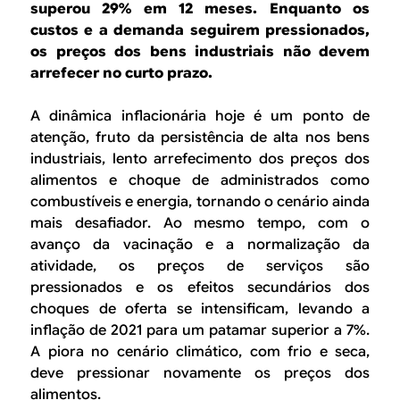
B
d
superou 29% em 12 meses. Enquanto os
e
custos e a demanda seguirem pressionados,
R
os preços dos bens industriais não devem
b
arrefecer no curto prazo.
E
u
A dinâmica inflacionária hoje é um ponto de
s
atenção, fruto da persistência de alta nos bens
c
industriais, lento arrefecimento dos preços dos
alimentos e choque de administrados como
a
combustíveis e energia, tornando o cenário ainda
mais desafiador. Ao mesmo tempo, com o
avanço da vacinação e a normalização da
atividade, os preços de serviços são
pressionados e os efeitos secundários dos
choques de oferta se intensificam, levando a
inflação de 2021 para um patamar superior a 7%.
A piora no cenário climático, com frio e seca,
deve pressionar novamente os preços dos
alimentos.