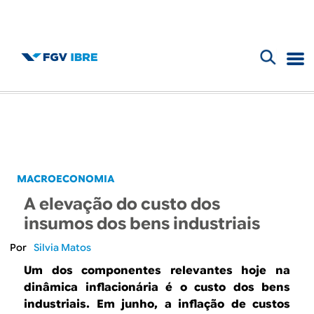
F
B
o
l
r
m
o
u
g
MACROECONOMIA
l
A elevação do custo dos
d
á
insumos dos bens industriais
r
o
Silvia Matos
i
Um dos componentes relevantes hoje na
I
dinâmica inflacionária é o custo dos bens
o
industriais. Em junho, a inflação de custos