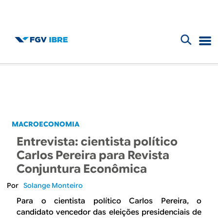
F
B
o
l
r
m
o
u
g
MACROECONOMIA
l
Entrevista: cientista político
d
á
Carlos Pereira para Revista
r
Conjuntura Econômica
o
i
Solange Monteiro
I
o
Para o cientista político Carlos Pereira, o
candidato vencedor das eleições presidenciais de