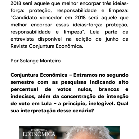
B
d
2018 será aquele que melhor encorpar três ideias-
e
força: proteção, responsabilidade e limpeza:
R
"Candidato vencedor em 2018 será aquele que
b
melhor encorpar essas ideias-força: proteção,
E
responsabilidade e limpeza". Leia parte da
u
entrevista disponível na edição de junho da
s
Revista Conjuntura Econômica.
c
Por Solange Monteiro
a
Conjuntura Econômica – Entramos no segundo
semestre com as pesquisas indicando alto
percentual de votos nulos, brancos e
indecisos, além da concentração de intenção
de voto em Lula – a princípio, inelegível. Qual
sua interpretação desse cenário?