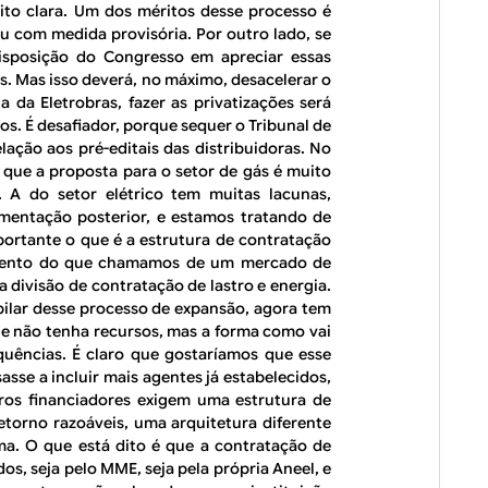
ito clara. Um dos méritos desse processo é
 com medida provisória. Por outro lado, se
sposição do Congresso em apreciar essas
s. Mas isso deverá, no máximo, desacelerar o
a da Eletrobras, fazer as privatizações será
os. É desafiador, porque sequer o Tribunal de
ação aos pré-editais das distribuidoras. No
 que a proposta para o setor de gás é muito
 A do setor elétrico tem muitas lacunas,
mentação posterior, e estamos tratando de
ortante o que é a estrutura de contratação
cimento do que chamamos de um mercado de
a divisão de contratação de lastro e energia.
pilar desse processo de expansão, agora tem
le não tenha recursos, mas a forma como vai
equências. É claro que gostaríamos que esse
sse a incluir mais agentes já estabelecidos,
tros financiadores exigem uma estrutura de
retorno razoáveis, uma arquitetura diferente
ma. O que está dito é que a contratação de
dos, seja pelo MME, seja pela própria Aneel, e