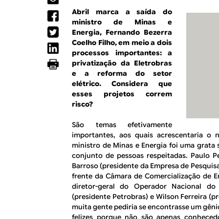
R
a
Abril marca a saída do
l
E
ministro de Minas e
Energia, Fernando Bezerra
Coelho Filho, em meio a dois
processos importantes: a
privatização da Eletrobras
e a reforma do setor
elétrico. Considera que
esses projetos correm
risco?
São temas efetivamente
importantes, aos quais acrescentaria o 
ministro de Minas e Energia foi uma grata 
conjunto de pessoas respeitadas. Paulo P
Barroso (presidente da Empresa de Pesquisa E
frente da Câmara de Comercialização de En
diretor-geral do Operador Nacional d
(presidente Petrobras) e Wilson Ferreira (p
muita gente pediria se encontrasse um gêni
felizes porque não são apenas conheced