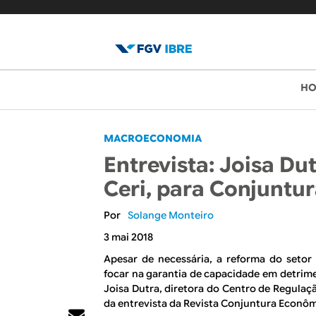
B
M
H
e
l
n
o
MACROECONOMIA
u
Entrevista: Joisa Du
p
g
Ceri, para Conjuntu
r
d
i
Solange Monteiro
o
n
3 mai 2018
c
I
Apesar de necessária, a reforma do setor
focar na garantia de capacidade em detrim
i
B
Joisa Dutra, diretora do Centro de Regulaçã
p
da entrevista da Revista Conjuntura Econômi