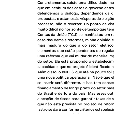
Concretamente, existe uma dificuldade mu
que em nenhum dos casos o governo entrou
defendemos o diálogo, dependemos da di
propostas, e estamos às vésperas de eleiçõe
processo, não o reverter. Do ponto de vist
muito difícil no horizonte de tempo que tem
Contas da União (TCU) se manifestou em rel
caso das demais reformas, minha opinião é
mais madura do que a do setor elétrico.
elementos que estão pendentes de regula
uma reforma que vai mudar de maneira imp
do setor. Ela está propondo o estabele
capacidade, que no projeto é identificado n
Além disso, o BNDES, que até há pouco foi 
uma nova política operacional. Não é que e
se inserir será diferente, e isso tem cons
financiamento de longo prazo do setor passa
do Brasil e de fora do país. Mas esses ou
alocação de riscos para garantir taxas de 
que não está prevista no projeto de refor
lastro se dará conforme critérios estabeleci