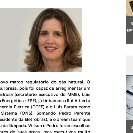
N
go
novo marco regulatório do gás natural. O
surpresa, pois foi capaz de arregimentar um
edrosa (secretário executivo do MME), Luis
nergética - EPE), já tínhamos o Rui Altieri à
ergia Elétrica (CCEE) e o Luis Barata como
o Sistema (ONS). Somando Pedro Parente
residente da Eletrobras), é o dream team que
o da lâmpada. Wilson e Pedro foram escolhas
U
ores de suas áreas, mas executivos muito