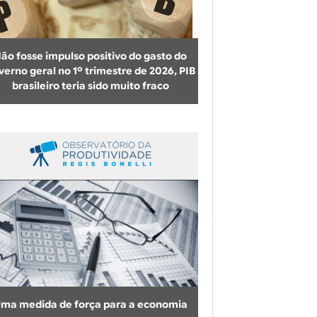
b
u
s
ão fosse impulso positivo do gasto do
c
verno geral no 1º trimestre de 2026, PIB
brasileiro teria sido muito fraco
a
ma medida de força para a economia