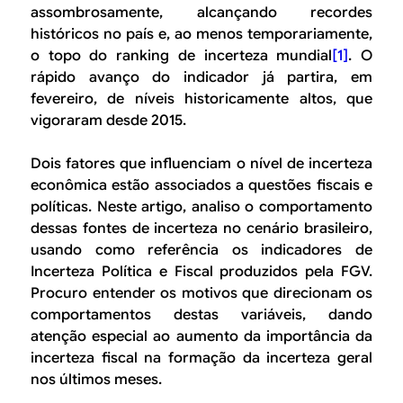
B
d
assombrosamente, alcançando recordes
e
históricos no país e, ao menos temporariamente,
R
o topo do ranking de incerteza mundial
[1]
. O
b
rápido avanço do indicador já partira, em
E
u
fevereiro, de níveis historicamente altos, que
vigoraram desde 2015.
s
c
Dois fatores que influenciam o nível de incerteza
econômica estão associados a questões fiscais e
a
políticas. Neste artigo, analiso o comportamento
dessas fontes de incerteza no cenário brasileiro,
usando como referência os indicadores de
Incerteza Política e Fiscal produzidos pela FGV.
Procuro entender os motivos que direcionam os
comportamentos destas variáveis, dando
atenção especial ao aumento da importância da
incerteza fiscal na formação da incerteza geral
nos últimos meses.