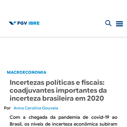
F
B
o
l
r
m
o
u
g
MACROECONOMIA
l
Incertezas políticas e fiscais:
d
á
coadjuvantes importantes da
r
incerteza brasileira em 2020
o
i
Anna Carolina Gouveia
I
o
Com a chegada da pandemia de covid-19 ao
Brasil, os níveis de incerteza econômica subiram