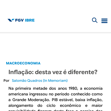
F
B
o
l
r
m
o
u
g
MACROECONOMIA
l
Inflação: desta vez é diferente?
d
á
Salomão Quadros (In Memoriam)
r
o
Na primeira metade dos anos 1980, a economia
i
americana ingressou no período conhecido como
I
a Grande Moderação. PIB estável, baixa inflação,
o
alongamento do ciclo econômico e maior