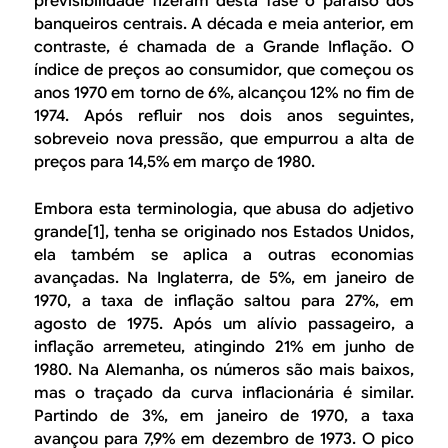
B
d
previsibilidade fizeram desta fase o paraíso dos
banqueiros centrais. A década e meia anterior, em
e
R
contraste, é chamada de a Grande Inflação. O
b
índice de preços ao consumidor, que começou os
E
anos 1970 em torno de 6%, alcançou 12% no fim de
u
1974. Após refluir nos dois anos seguintes,
s
sobreveio nova pressão, que empurrou a alta de
preços para 14,5% em março de 1980.
c
a
Embora esta terminologia, que abusa do adjetivo
grande[1], tenha se originado nos Estados Unidos,
ela também se aplica a outras economias
avançadas. Na Inglaterra, de 5%, em janeiro de
1970, a taxa de inflação saltou para 27%, em
agosto de 1975. Após um alívio passageiro, a
inflação arremeteu, atingindo 21% em junho de
1980. Na Alemanha, os números são mais baixos,
mas o traçado da curva inflacionária é similar.
Partindo de 3%, em janeiro de 1970, a taxa
avançou para 7,9% em dezembro de 1973. O pico