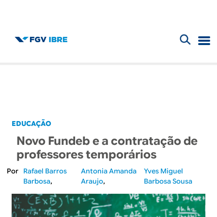
F
B
o
l
r
m
o
u
g
EDUCAÇÃO
l
Novo Fundeb e a contratação de
d
á
professores temporários
r
o
Rafael Barros
Antonia Amanda
Yves Miguel
Barbosa
Araujo
Barbosa Sousa
i
I
o