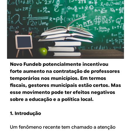
B
d
e
R
b
E
u
s
c
a
Novo Fundeb potencialmente incentivou
forte aumento na contratação de professores
temporários nos municípios. Em termos
fiscais, gestores municipais estão certos. Mas
esse movimento pode ter efeitos negativos
sobre a educação e a política local.
1. Introdução
Um fenômeno recente tem chamado a atenção