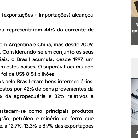
a (exportações + importações) alcançou
N
ina representaram 44% da corrente de
go
 com Argentina e China, mas desde 2009,
s. Considerando-se em conjunto os seus
iais, o Brasil acumula, desde 1997, um
om estes países. O superávit acumulado
oi de US$ 815,1 bilhões;
 pelo Brasil eram bens intermediários.
ostos por 42% de bens provenientes da
% da agropecuária e 32% relativos a
stacam-se como principais produtos
rão, petróleo e minério de ferro que
 a 12,7%, 13,3% e 8,9% das exportações
U