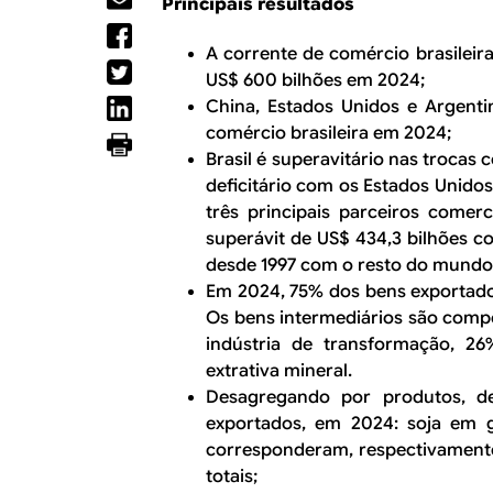
R
Principais resultados
a
l
E
A corrente de comércio brasileir
US$ 600 bilhões em 2024;
China, Estados Unidos e Argent
comércio brasileira em 2024;
Brasil é superavitário nas trocas
deficitário com os Estados Unido
três principais parceiros comerc
superávit de US$ 434,3 bilhões c
desde 1997 com o resto do mundo f
Em 2024, 75% dos bens exportados
Os bens intermediários são comp
indústria de transformação, 26
extrativa mineral.
Desagregando por produtos, de
exportados, em 2024: soja em g
corresponderam, respectivamente,
totais;