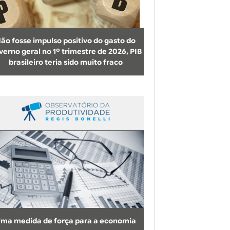
b
u
s
ão fosse impulso positivo do gasto do
c
verno geral no 1º trimestre de 2026, PIB
brasileiro teria sido muito fraco
a
ma medida de força para a economia