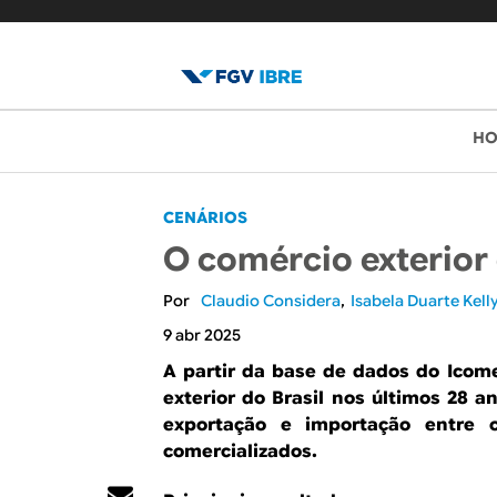
B
M
H
e
l
n
o
CENÁRIOS
u
O comércio exterior 
p
g
r
Claudio Considera
Isabela Duarte Kell
d
i
9 abr 2025
o
n
A partir da base de dados do Icome
exterior do Brasil nos últimos 28 a
c
I
exportação e importação entre 
i
B
comercializados.
p