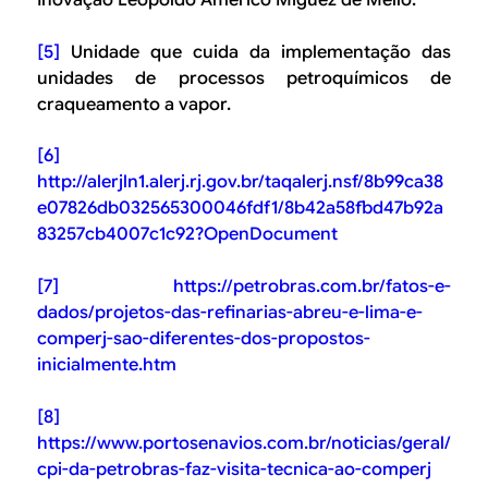
Inovação Leopoldo Américo Miguez de Mello.
[5]
Unidade que cuida da implementação das
unidades de processos petroquímicos de
craqueamento a vapor.
[6]
http://alerjln1.alerj.rj.gov.br/taqalerj.nsf/8b99ca38
e07826db032565300046fdf1/8b42a58fbd47b92a
83257cb4007c1c92?OpenDocument
[7]
https://petrobras.com.br/fatos-e-
dados/projetos-das-refinarias-abreu-e-lima-e-
comperj-sao-diferentes-dos-propostos-
inicialmente.htm
[8]
https://www.portosenavios.com.br/noticias/geral/
cpi-da-petrobras-faz-visita-tecnica-ao-comperj