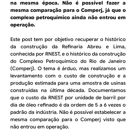
B
d
na mesma época. Não é possível fazer a
e
mesma comparação para o Comperj, já que o
R
complexo petroquímico ainda não entrou em
b
operação.
E
u
Este post tem por objetivo recuperar o histórico
s
da construção da Refinaria Abreu e Lima,
c
conhecida por RNEST, e o histórico da construção
do Complexo Petroquímico do Rio de Janeiro
a
(Comperj). O tema é árduo, mas realizamos um
levantamento com o custo de construção e a
produção estimada para uma amostra de usinas
construídas na última década. Documentamos
que o custo da RNEST por unidade de barril por
dia de óleo refinado é da ordem de 5 a 6 vezes o
padrão da indústria. Não é possível estabelecer a
mesma comparação para o Comperj visto que
não entrou em operação.