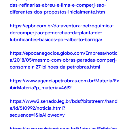
das-refinarias-abreu-e-lima-e-comperj-sao-
diferentes-dos-propostos-inicialmente.htm
https://epbr.com.br/da-aventura-petroquimica-
do-comperj-ao-pe-no-chao-da-planta-de-
lubrificantes-basicos-por-alberto-barriga/
https://epocanegocios.globo.com/Empresa/notici
a/2018/05/mesmo-com-obras-paradas-comperj-
consome-r-27-bilhoes-da-petrobras.html
https://www.agenciapetrobras.com.br/Materia/Ex
ibirMateria?p_materia=4692
https://www2.senado.leg.br/bdsf/bitstream/handl
e/id/510992/noticia.html?
sequence=1&isAllowed=y