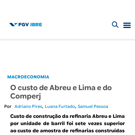
F
B
o
l
r
m
o
u
g
MACROECONOMIA
l
O custo de Abreu e Lima e do
d
á
Comperj
r
o
Adriano Pires
Luana Furtado
Samuel Pessoa
i
Custo de construção da refinaria Abreu e Lima
I
por unidade de barril foi sete vezes superior
o
ao custo de amostra de refinarias construídas