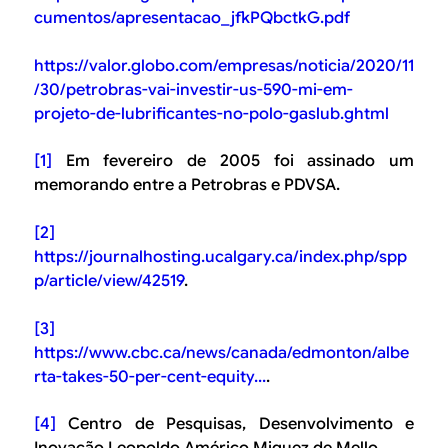
cumentos/apresentacao_jfkPQbctkG.pdf
https://valor.globo.com/empresas/noticia/2020/11
/30/petrobras-vai-investir-us-590-mi-em-
projeto-de-lubrificantes-no-polo-gaslub.ghtml
[1]
Em fevereiro de 2005 foi assinado um
memorando entre a Petrobras e PDVSA.
[2]
https://journalhosting.ucalgary.ca/index.php/spp
p/article/view/42519
.
[3]
https://www.cbc.ca/news/canada/edmonton/albe
rta-takes-50-per-cent-equity...
.
[4]
Centro de Pesquisas, Desenvolvimento e