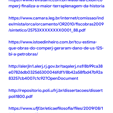
https://www.revistamt.com.br/Materias/Exibir/co
mperj-finaliza-a-maior-terraplenagem-da-historia
https://www.camara.leg.br/internet/comissao/ind
ex/mista/orca/orcamento/OR2010/fiscobras2009
/sintetico/25753XXXXXXXX0001_88.pdf
https://www.istoedinheiro.com.br/tcu-estima-
que-obras-do-comperj-geraram-dano-de-us-125-
bi-a-petrobras/
http://alerjln1.alerj.rj.gov.br/taqalerj.nsf/8b99ca38
e07826db032565300046fdf1/8b42a58fbd47b92a
83257cb4007c1c92?OpenDocument
http://repositorio.poli.ufrj.br/dissertacoes/dissert
poli1800.pdf
https://www.ufjf.br/eticaefilosofia/files/2009/08/1