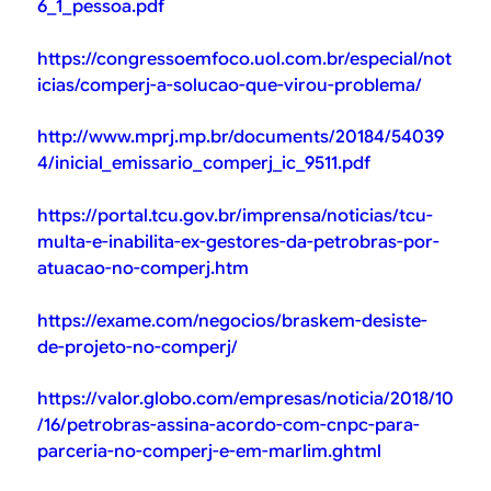
6_1_pessoa.pdf
https://congressoemfoco.uol.com.br/especial/not
icias/comperj-a-solucao-que-virou-problema/
http://www.mprj.mp.br/documents/20184/54039
4/inicial_emissario_comperj_ic_9511.pdf
https://portal.tcu.gov.br/imprensa/noticias/tcu-
multa-e-inabilita-ex-gestores-da-petrobras-por-
atuacao-no-comperj.htm
https://exame.com/negocios/braskem-desiste-
de-projeto-no-comperj/
https://valor.globo.com/empresas/noticia/2018/10
/16/petrobras-assina-acordo-com-cnpc-para-
parceria-no-comperj-e-em-marlim.ghtml