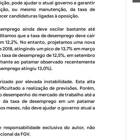
ição, pode ajudar o atual governo a garantir
vação, ou mesmo manutenção, da taxa de
ecer candidaturas ligadas à oposição.
emprego ainda deve oscilar bastante até
ditamos que a taxa de desemprego deve cair
 em 12,2%. No entanto, projetamos uma nova
e 2018, atingindo um pico de 13,7% em março
a taxa de desemprego de 12,5%, em setembro
elhante ao patamar observado recentemente
semprego atingiu 13,0%).
zado por elevada instabilidade. Esta alta
ficultado a realização de previsões. Porém,
aco desempenho do mercado de trabalho até a
ção da taxa de desemprego em um patamar
mos meses, não deve ajudar o governo atual a
e responsabilidade exclusiva do autor, não
ucional da FGV.