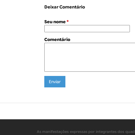
Deixar Comentário
Seu nome
*
Comentário
As manifestações expressas por integrantes dos quadr