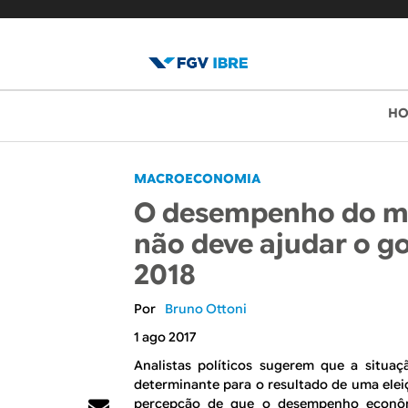
B
M
H
e
l
n
o
MACROECONOMIA
u
O desempenho do me
p
g
não deve ajudar o g
r
d
2018
i
o
n
Bruno Ottoni
c
I
1 ago 2017
i
Analistas políticos sugerem que a situa
B
p
determinante para o resultado de uma elei
percepção de que o desempenho econôm