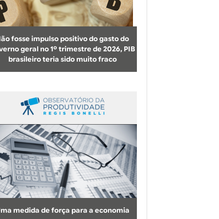
b
u
s
ão fosse impulso positivo do gasto do
c
verno geral no 1º trimestre de 2026, PIB
brasileiro teria sido muito fraco
a
ma medida de força para a economia