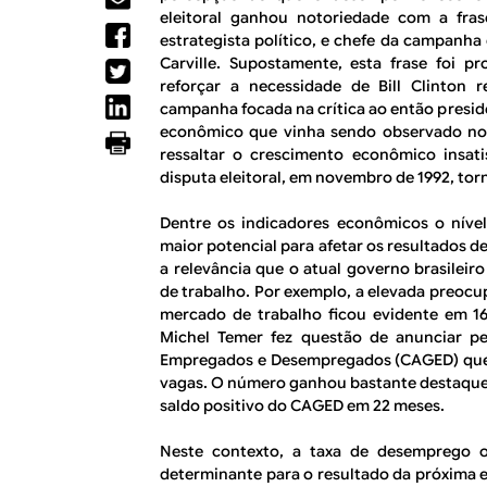
R
a
eleitoral ganhou notoriedade com a fras
l
estrategista político, e chefe da campanha 
E
Carville. Supostamente, esta frase foi pro
reforçar a necessidade de Bill Clinton r
campanha focada na crítica ao então presi
econômico que vinha sendo observado nos
ressaltar o crescimento econômico insati
disputa eleitoral, em novembro de 1992, to
Dentre os indicadores econômicos o nív
maior potencial para afetar os resultados d
a relevância que o atual governo brasile
de trabalho. Por exemplo, a elevada preo
mercado de trabalho ficou evidente em 16
Michel Temer fez questão de anunciar p
Empregados e Desempregados (CAGED) que re
vagas. O número ganhou bastante destaque 
saldo positivo do CAGED em 22 meses.
Neste contexto, a taxa de desemprego 
determinante para o resultado da próxima e