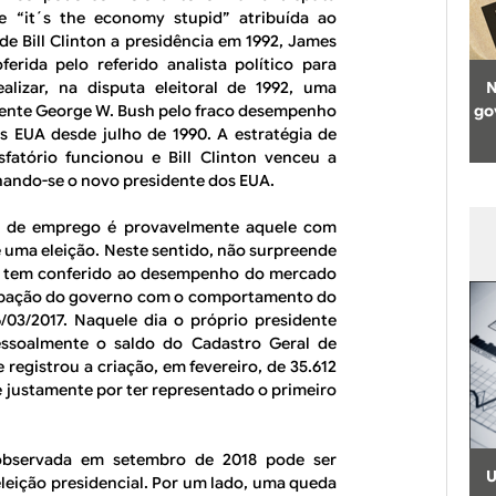
e “it´s the economy stupid” atribuída ao
de Bill Clinton a presidência em 1992, James
ferida pelo referido analista político para
ealizar, na disputa eleitoral de 1992, uma
N
dente George W. Bush pelo fraco desempenho
go
 EUA desde julho de 1990. A estratégia de
sfatório funcionou e Bill Clinton venceu a
rnando-se o novo presidente dos EUA.
el de emprego é provavelmente aquele com
e uma eleição. Neste sentido, não surpreende
iro tem conferido ao desempenho do mercado
cupação do governo com o comportamento do
/03/2017. Naquele dia o próprio presidente
essoalmente o saldo do Cadastro Geral de
gistrou a criação, em fevereiro, de 35.612
justamente por ter representado o primeiro
observada em setembro de 2018 pode ser
U
leição presidencial. Por um lado, uma queda