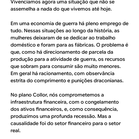
B
d
Vivenciamos agora uma situação que não se
assemelha a nada do que vivemos até hoje.
e
R
b
Em uma economia de guerra há pleno emprego de
E
tudo. Nessas situações ao longo da história, as
u
mulheres deixaram de se dedicar ao trabalho
s
doméstico e foram para as fábricas. O problema é
que, como há direcionamento de parcela da
c
produção para a atividade de guerra, os recursos
a
que sobram para consumir são muito menores.
Em geral há racionamento, com observância
estrita do comprimento e punições draconianas.
No plano Collor, nós comprometemos a
infraestrutura financeira, com o congelamento
dos ativos financeiros, e, como consequência,
produzimos uma profunda recessão. Mas a
causalidade foi do setor financeiro para o setor
real.