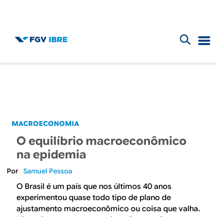
F
B
o
l
r
m
o
u
g
MACROECONOMIA
l
O equilíbrio macroeconômico
d
á
na epidemia
r
o
Samuel Pessoa
i
O Brasil é um país que nos últimos 40 anos
I
experimentou quase todo tipo de plano de
o
ajustamento macroeconômico ou coisa que valha.