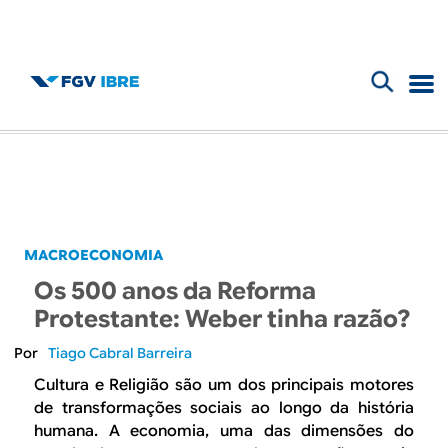
F
B
o
l
r
m
o
u
g
MACROECONOMIA
l
Os 500 anos da Reforma
d
á
Protestante: Weber tinha razão?
r
o
Tiago Cabral Barreira
i
Cultura e Religião são um dos principais motores
I
de transformações sociais ao longo da história
o
humana. A economia, uma das dimensões do