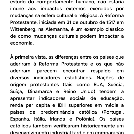
B
d
estudo do comportamento humano, não estaria
imune aos impactos externos exercidos por
e
R
mudanças na esfera cultural e religiosa. A Reforma
b
Protestante, iniciada em 31 de outubro de 1517 em
E
Wittenberg, na Alemanha, é um exemplo clássico
u
de como mudanças culturais podem impactar a
s
economia.
c
À primeira vista, as diferenças entre os países que
a
aderiram à Reforma Protestante e os que não
aderiram parecem encontrar respaldo em
diversos indicadores estatísticos. Nações de
origem protestantes (tais como EUA, Suécia,
Suíça, Dinamarca e Reino Unido) tendem a
apresentar indicadores sociais de educação,
renda per capita e IDH superiores em média a
países de predominância católica (Portugal,
Espanha, Itália, Irlanda e Polônia). Os países
católicos também verificaram historicamente um
desenvolvimento industrial tardio em comparação