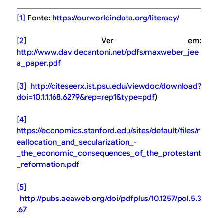
[1]
Fonte:
https://ourworldindata.org/literacy/
[2]
Ver em:
http://www.davidecantoni.net/pdfs/maxweber_jee
a_paper.pdf
[3]
http://citeseerx.ist.psu.edu/viewdoc/download?
doi=10.1.1.168.6279&rep=rep1&type=pdf
)
[4]
https://economics.stanford.edu/sites/default/files/r
eallocation_and_secularization_-
_the_economic_consequences_of_the_protestant
_reformation.pdf
[5]
http://pubs.aeaweb.org/doi/pdfplus/10.1257/pol.5.3
.67