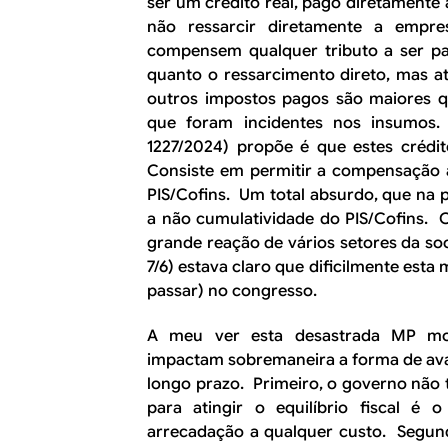
ser um crédito real, pago diretamente 
não ressarcir diretamente a empre
compensem qualquer tributo a ser pa
quanto o ressarcimento direto, mas at
outros impostos pagos são maiores qu
que foram incidentes nos insumos
1227/2024) propõe é que estes crédi
Consiste em permitir a compensação 
PIS/Cofins. Um total absurdo, que na 
a não cumulatividade do PIS/Cofins. 
grande reação de vários setores da soc
7/6) estava claro que dificilmente esta
passar) no congresso.
A meu ver esta desastrada MP mos
impactam sobremaneira a forma de avali
longo prazo. Primeiro, o governo não 
para atingir o equilíbrio fiscal é
arrecadação a qualquer custo. Segund