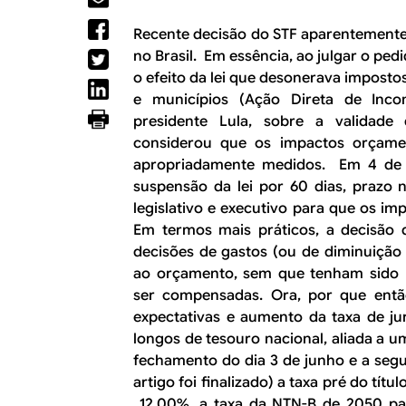
R
a
l
Recente decisão do STF aparentemente 
E
no Brasil. Em essência, ao julgar o pe
o efeito da lei que desonerava impostos
e municípios (Ação Direta de Incon
presidente Lula, sobre a validade 
considerou que os impactos orçamen
apropriadamente medidos. Em 4 de 
suspensão da lei por 60 dias, prazo
legislativo e executivo para que os i
Em termos mais práticos, a decisão
decisões de gastos (ou de diminuição 
ao orçamento, sem que tenham sido 
ser compensadas. Ora, por que então
expectativas e aumento da taxa de jur
longos de tesouro nacional, aliada a u
fechamento do dia 3 de junho e a segu
artigo foi finalizado) a taxa pré do tít
12,00%, a taxa da NTN-B de 2050 pa