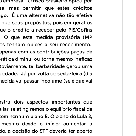
à empresa. O fisco brasileiro optou por
sa, mas permitir que estes créditos
go. É uma alternativa não tão efetiva
inge seus propósitos, pois em geral os
e o crédito a receber pelo PIS/Cofins
. O que esta medida provisória (MP
tos tenham óbices a seu recebimento.
apenas com as contribuições pagas de
prática diminui ou torna mesmo ineficaz
Obviamente, tal barbaridade gerou uma
iedade. Já por volta de sexta-feira (dia
 medida vai passar incólume (se é que vai
tra dois aspectos importantes que
ar se atingiremos o equilíbrio fiscal de
tem nenhum plano B. O plano de Lula 3,
 o mesmo desde o início: aumentar a
o, a decisão do STF deveria ter aberto