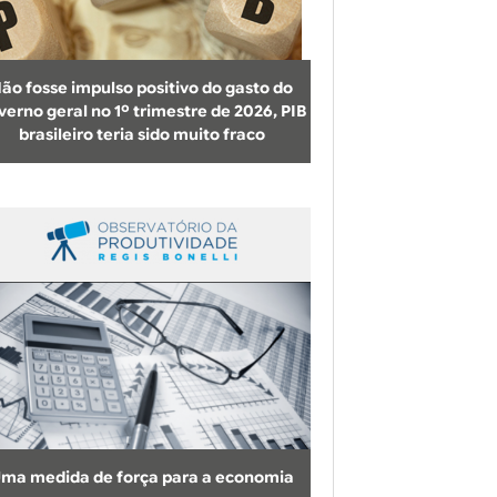
b
u
s
ão fosse impulso positivo do gasto do
c
verno geral no 1º trimestre de 2026, PIB
brasileiro teria sido muito fraco
a
ma medida de força para a economia