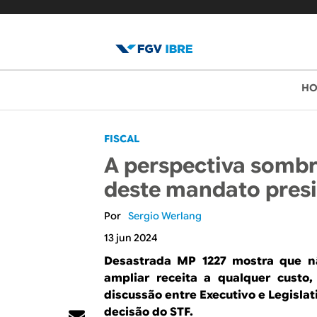
B
M
H
e
l
n
o
FISCAL
u
A perspectiva sombri
p
g
deste mandato presi
r
d
i
Sergio Werlang
o
n
13 jun 2024
c
I
Desastrada MP 1227 mostra que nã
i
ampliar receita a qualquer custo
B
discussão entre Executivo e Legislat
p
decisão do STF.