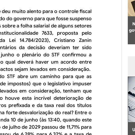
deu muito alento para o controle fiscal
dido do governo para que fosse suspenso
N
 sobre a folha salarial de alguns setores
go
stitucionalidade 7633, proposta pelo
da Lei 14.784/2023), Cristiano Zanin
tários da decisão deveriam ter sido
junho o plenário do STF confirmou a
 no qual deverá haver um acordo entre
mpactos sejam levados em consideração.
 do STF abre um caminho para que as
de impostos) que o legislativo impuser
levados em consideração, tenham que
 houve esta incrível deterioração de
os prefixada e da taxa real dos títulos
ma forte desvalorização do real? Entre o
nda 10 de junho (às 13:40, quando este
ulo de julho de 2029 passou de 11,71% para
U
ssou de 6,28% para 6,32% e a taxa de