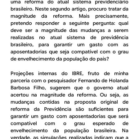
B
d
uma reforma do atual sistema previdenciário
brasileiro. Neste segundo artigo, procuro tratar da
e
R
magnitude da reforma. Mais precisamente,
b
pretendo responder a seguinte pergunta: qual
E
deve ser a magnitude das mudanças a serem
u
realizadas no atual sistema de previdência
s
brasileiro, para garantir um gasto com as
aposentadorias que seja compatível com o grau
c
de envelhecimento da população do país?
a
Projeções internas do IBRE, fruto de minha
parceria com o pesquisador Fernando de Holanda
Barbosa Filho, sugerem que o governo atual
acertou na magnitude da reforma. Ou seja, as
mudanças contidas na proposta original de
reforma da Previdência são suficientes para
garantir um gasto com aposentadorias que será
compatível com o grau esperado de
envelhecimento da população brasileira. Na
verdade, as simulações realizadas indicam que a