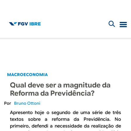
F
B
o
l
r
m
o
u
g
MACROECONOMIA
l
Qual deve ser a magnitude da
d
á
Reforma da Previdência?
r
o
Bruno Ottoni
i
Apresento hoje o segundo de uma série de três
I
textos sobre a reforma da Previdência. No
o
primeiro, defendi a necessidade da realização de