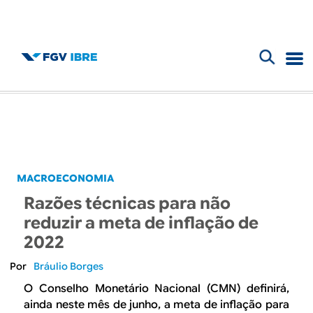
F
B
o
l
r
m
o
u
g
MACROECONOMIA
l
Razões técnicas para não
d
á
reduzir a meta de inflação de
r
2022
o
i
Bráulio Borges
I
o
O Conselho Monetário Nacional (CMN) definirá,
ainda neste mês de junho, a meta de inflação para