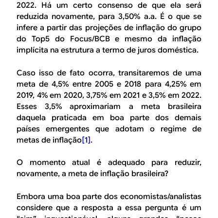
B
d
2022. Há um certo consenso de que ela será
e
reduzida novamente, para 3,50% a.a. É o que se
R
infere a partir das projeções de inflação do grupo
b
do Top5 do Focus/BCB e mesmo da inflação
E
implícita na estrutura a termo de juros doméstica.
u
s
Caso isso de fato ocorra, transitaremos de uma
meta de 4,5% entre 2005 e 2018 para 4,25% em
c
2019, 4% em 2020, 3,75% em 2021 e 3,5% em 2022.
a
Esses 3,5% aproximariam a meta brasileira
daquela praticada em boa parte dos demais
países emergentes que adotam o regime de
metas de inflação
[1]
.
O momento atual é adequado para reduzir,
novamente, a meta de inflação brasileira?
Embora uma boa parte dos economistas/analistas
considere que a resposta a essa pergunta é um