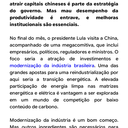
B
d
atrair capitais chineses é parte da estratégia
e
do governo. Mas mau desempenho da
R
produtividade é entrave, e melhoras
b
institucionais são essenciais.
E
u
No final do mês, o presidente Lula visita a China,
s
acompanhado de uma megacomitiva, que inclui
c
empresários, políticos, reguladores e ministros. O
foco seria a atração de investimentos e
a
modernização da indústria brasileira
. Uma das
grandes apostas para uma reindustrialização por
aqui seria a transição energética. A elevada
participação de energia limpa nas matrizes
energética e elétrica é vantagem a ser explorada
em um mundo de competição por baixo
conteúdo de carbono.
Modernização da indústria é um bom começo.
Mas outros ingredientes são necessários para