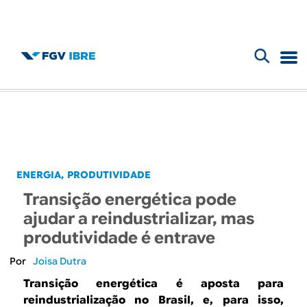
F
B
o
l
r
m
o
u
g
ENERGIA
PRODUTIVIDADE
l
Transição energética pode
d
á
ajudar a reindustrializar, mas
r
produtividade é entrave
o
i
Joisa Dutra
I
o
Transição energética é aposta para
reindustrialização no Brasil, e, para isso,