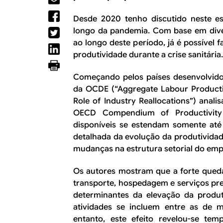
R
a
l
Desde 2020 tenho discutido neste e
E
longo da pandemia. Com base em dive
ao longo deste período, já é possíve
produtividade durante a crise sanitária.
Começando pelos países desenvolvido
da OCDE (“Aggregate Labour Producti
Role of Industry Reallocations”) anal
OECD Compendium of Productivity 
disponíveis se estendam somente até
detalhada da evolução da produtividad
mudanças na estrutura setorial do emp
Os autores mostram que a forte queda
transporte, hospedagem e serviços pres
determinantes da elevação da produ
atividades se incluem entre as de 
entanto, este efeito revelou-se te