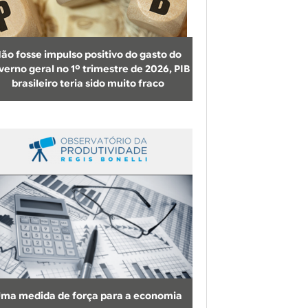
b
u
s
ão fosse impulso positivo do gasto do
c
verno geral no 1º trimestre de 2026, PIB
brasileiro teria sido muito fraco
a
ma medida de força para a economia