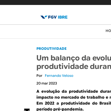
B
M
H
e
l
n
o
PRODUTIVIDADE
u
Um balanço da evol
p
g
produtividade dura
r
d
i
Fernando Veloso
o
n
20 mar 2023
c
I
A evolução da produtividade dura
i
impacto no mercado de trabalho e 
B
Em 2022 a produtividade do Brasil
p
período pré-pandemia.