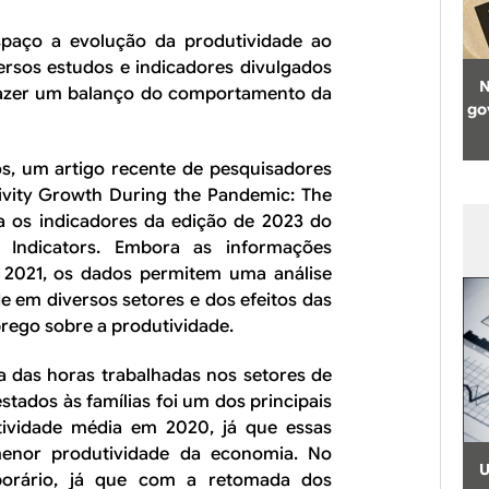
spaço a evolução da produtividade ao
rsos estudos e indicadores divulgados
N
l fazer um balanço do comportamento da
go
s, um artigo recente de pesquisadores
vity Growth During the Pandemic: The
isa os indicadores da edição de 2023 do
Indicators
. Embora as informações
 2021, os dados permitem uma análise
e em diversos setores e dos efeitos das
rego sobre a produtividade.
 das horas trabalhadas nos setores de
tados às famílias foi um dos principais
tividade média em 2020, já que essas
menor produtividade da economia. No
U
mporário, já que com a retomada dos