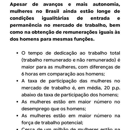
B
d
Apesar de avanços e mais autonomia,
e
mulheres no Brasil ainda estão longe de
R
condições igualitárias de entrada e
b
permanência no mercado de trabalho, bem
E
u
como na obtenção de remunerações iguais às
dos homens para mesmas funções.
s
c
O tempo de dedicação ao trabalho total
(trabalho remunerado e não remunerado) é
a
maior para as mulheres, com diferenças de
6 horas em comparação aos homens;
A taxa de participação das mulheres no
mercado de trabalho é, em média, 20 p.p.
abaixo da taxa de participação dos homens;
As mulheres estão em maior número no
desemprego que os homens;
As mulheres estão em maior número na
força de trabalho potencial;
Cerca de um milhão de mulheres estão na