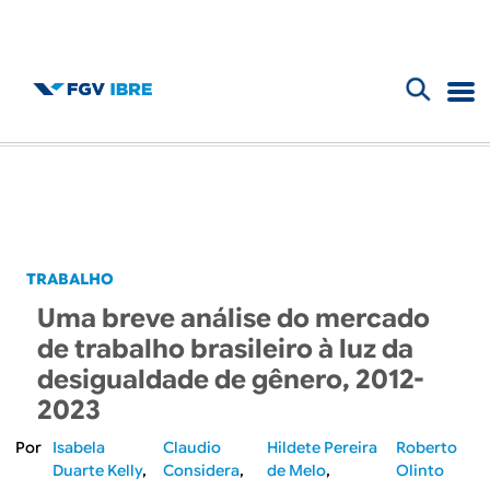
F
B
o
l
r
m
o
u
g
TRABALHO
l
Uma breve análise do mercado
d
á
de trabalho brasileiro à luz da
r
desigualdade de gênero, 2012-
o
2023
i
I
Isabela
Claudio
Hildete Pereira
Roberto
o
Duarte Kelly
Considera
de Melo
Olinto