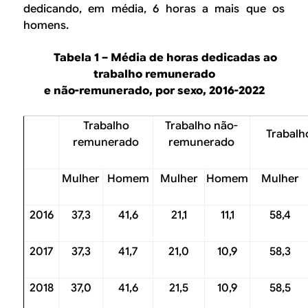
dedicando, em média, 6 horas a mais que os
homens.
Tabela 1 – Média de horas dedicadas ao
trabalho remunerado
e não-remunerado, por sexo, 2016-2022
Trabalho
Trabalho não-
Trabalho
remunerado
remunerado
Mulher
Homem
Mulher
Homem
Mulher
2016
37,3
41,6
21,1
11,1
58,4
2017
37,3
41,7
21,0
10,9
58,3
2018
37,0
41,6
21,5
10,9
58,5