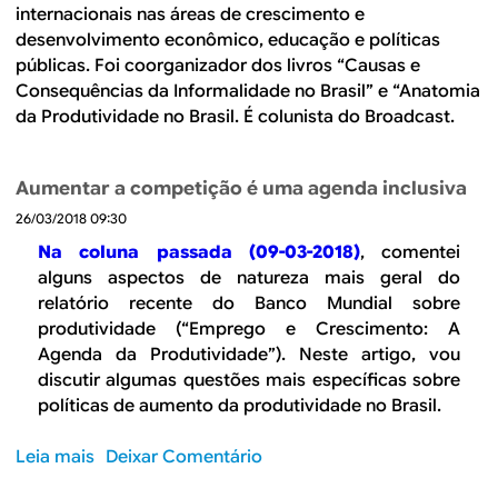
B
d
internacionais nas áreas de crescimento e
e
desenvolvimento econômico, educação e políticas
R
públicas. Foi coorganizador dos livros “Causas e
b
Consequências da Informalidade no Brasil” e “Anatomia
E
u
da Produtividade no Brasil. É colunista do Broadcast.
s
Aumentar a competição é uma agenda inclusiva
c
26/03/2018 09:30
a
Na coluna passada (09-03-2018)
, comentei
alguns aspectos de natureza mais geral do
relatório recente do Banco Mundial sobre
produtividade (“Emprego e Crescimento: A
Agenda da Produtividade”). Neste artigo, vou
discutir algumas questões mais específicas sobre
políticas de aumento da produtividade no Brasil.
Leia mais
s
Deixar Comentário
o