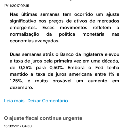
r
b
i
17/11/2017 09:15
e
l
v
A
Nas últimas semanas tem ocorrido um ajuste
i
i
A
significativo nos preços de ativos de mercados
c
d
g
emergentes. Esses movimentos refletem a
o
a
e
normalização da política monetária nas
d
n
economias avançadas.
e
d
e
a
Duas semanas atrás o Banco da Inglaterra elevou
o
d
a taxa de juros pela primeira vez em uma década,
f
e
de 0,25% para 0,50%. Embora o Fed tenha
u
R
mantido a taxa de juros americana entre 1% e
t
e
1,25%, é muito provável um aumento em
u
f
dezembro.
r
o
o
r
Leia mais
s
Deixar Comentário
d
m
o
o
a
b
e
O ajuste fiscal continua urgente
s
r
m
M
15/09/2017 04:30
e