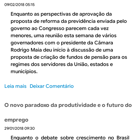
v
d
09/02/2018 05:15
j
a
e
u
Enquanto as perspectivas de aprovação da
e
s
proposta de reforma da previdência enviada pelo
d
t
governo ao Congresso parecem cada vez
o
e
menores, uma reunião esta semana de vários
e
f
governadores com o presidente da Câmara
m
i
Rodrigo Maia deu início à discussão de uma
p
s
proposta de criação de fundos de pensão para os
r
c
regimes dos servidores da União, estados e
e
a
municípios.
g
l
o
c
Leia mais
s
Deixar Comentário
o
o
n
b
O novo paradoxo da produtividade e o futuro do
t
r
i
e
emprego
n
U
u
29/01/2018 09:30
m
a
a
Enquanto o debate sobre crescimento no Brasil