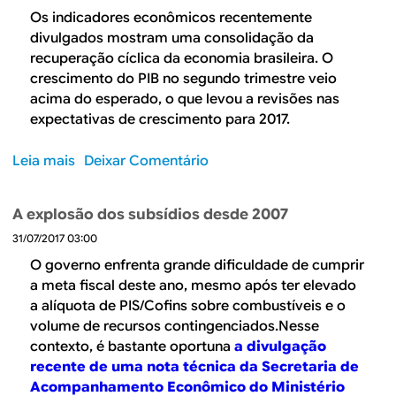
p
i
C
Os indicadores econômicos recentemente
r
c
e
divulgados mostram uma consolidação da
e
r
n
recuperação cíclica da economia brasileira. O
g
o
á
crescimento do PIB no segundo trimestre veio
o
e
r
acima do esperado, o que levou a revisões nas
c
i
expectativas de crescimento para 2017.
o
o
n
i
Leia mais
s
Deixar Comentário
ô
n
o
m
t
b
A explosão dos subsídios desde 2007
i
e
r
c
r
31/07/2017 03:00
e
a
n
O
O governo enfrenta grande dificuldade de cumprir
s
a
a
a meta fiscal deste ano, mesmo após ter elevado
d
c
j
a alíquota de PIS/Cofins sobre combustíveis e o
o
i
u
volume de recursos contingenciados.Nesse
S
o
s
contexto, é bastante oportuna
a divulgação
e
n
t
recente de uma nota técnica da Secretaria de
n
a
e
Acompanhamento Econômico do Ministério