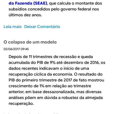
a
l
f
da Fazenda (SEAE)
, que calcula o montante dos
d
b
i
subsídios concedidos pelo governo federal nos
o
e
s
últimos dez anos.
n
c
i
a
Leia mais
s
Deixar Comentário
g
l
o
n
c
b
O colapso de um modelo
o
o
r
?
n
02/06/2017 09:45
e
t
A
Depois de 11 trimestres de recessão e queda
i
e
acumulada do PIB de 9% até dezembro de 2016, os
n
x
dados recentes indicavam o início de uma
u
p
recuperação cíclica da economia. O resultado do
a
l
PIB do primeiro trimestre de 2017 de fato mostrou
u
o
crescimento de 1% em relação ao trimestre
r
s
anterior, em base dessazonalizada, mas diversas
g
ã
análises põem em dúvida a robustez da almejada
e
o
recuperação.​
n
d
t