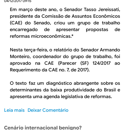
P
04/12/2017 09:15
n
i
r
o
Em março deste ano, o Senador Tasso Jereissati,
a
e
v
presidente da Comissão de Assuntos Econômicos
v
o
(CAE) do Senado, criou um grupo de trabalho
i
p
encarregado de apresentar propostas de
d
a
reformas microeconômicas.*
ê
r
n
a
Nesta terça-feira, o relatório do Senador Armando
c
d
Monteiro, coordenador do grupo de trabalho, foi
i
o
aprovado na CAE (Parecer (SF) 124/2017 ao
a
x
Requerimento da CAE no. 7, de 2017).
d
o
o
d
O texto faz um diagnóstico abrangente sobre os
s
a
determinantes da baixa produtividade do Brasil e
e
p
apresenta uma agenda legislativa de reformas.
t
r
o
o
Leia mais
s
Deixar Comentário
r
d
o
p
u
b
ú
Cenário internacional benigno?
t