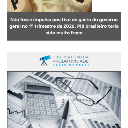
e
l
o
Não fosse impulso positivo do gasto do governo
geral no 1º trimestre de 2026, PIB brasileiro teria
sido muito fraco