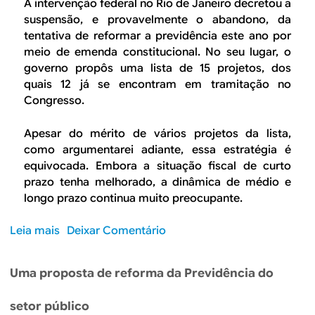
A
A intervenção federal no Rio de Janeiro decretou a
ã
a
suspensão, e provavelmente o abandono, da
o
g
tentativa de reformar a previdência este ano por
é
e
meio de emenda constitucional. No seu lugar, o
u
n
governo propôs uma lista de 15 projetos, dos
m
d
quais 12 já se encontram em tramitação no
a
a
Congresso.
a
d
g
a
Apesar do mérito de vários projetos da lista,
e
p
como argumentarei adiante, essa estratégia é
n
r
equivocada. Embora a situação fiscal de curto
d
o
prazo tenha melhorado, a dinâmica de médio e
a
d
longo prazo continua muito preocupante.
i
u
n
t
Leia mais
s
Deixar Comentário
c
i
o
l
v
b
Uma proposta de reforma da Previdência do
u
i
r
s
d
e
setor público
i
a
A