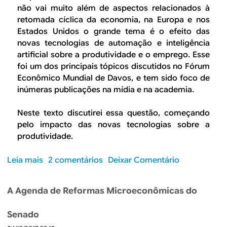
a
p
não vai muito além de aspectos relacionados à
s
r
retomada cíclica da economia, na Europa e nos
e
o
Estados Unidos o grande tema é o efeito das
r
p
novas tecnologias de automação e inteligência
a
o
artificial sobre a produtividade e o emprego. Esse
a
s
foi um dos principais tópicos discutidos no Fórum
g
t
Econômico Mundial de Davos, e tem sido foco de
e
a
inúmeras publicações na mídia e na academia.
n
d
d
e
Neste texto discutirei essa questão, começando
a
r
pelo impacto das novas tecnologias sobre a
p
e
produtividade.
r
f
i
o
Leia mais
s
2 comentários
Deixar Comentário
o
r
o
r
m
b
i
A Agenda de Reformas Microeconômicas do
a
r
t
d
e
á
Senado
a
O
r