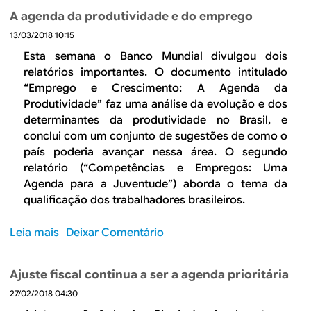
b
A agenda da produtividade e do emprego
r
13/03/2018 10:15
e
A
Esta semana o Banco Mundial divulgou dois
u
relatórios importantes. O documento intitulado
m
“Emprego e Crescimento: A Agenda da
e
Produtividade” faz uma análise da evolução e dos
n
determinantes da produtividade no Brasil, e
t
conclui com um conjunto de sugestões de como o
a
país poderia avançar nessa área. O segundo
r
relatório (“Competências e Empregos: Uma
a
Agenda para a Juventude”) aborda o tema da
c
qualificação dos trabalhadores brasileiros.
o
m
Leia mais
s
Deixar Comentário
p
o
e
b
Ajuste fiscal continua a ser a agenda prioritária
t
r
i
27/02/2018 04:30
e
ç