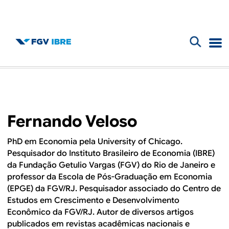
F
B
o
l
r
m
o
Fernando Veloso
u
g
l
PhD em Economia pela
University of Chicago
.
Pesquisador do Instituto Brasileiro de Economia (IBRE)
d
á
da Fundação Getulio Vargas (FGV) do Rio de Janeiro e
r
professor da Escola de Pós-Graduação em Economia
o
(EPGE) da FGV/RJ. Pesquisador associado do Centro de
i
Estudos em Crescimento e Desenvolvimento
I
o
Econômico da FGV/RJ. Autor de diversos artigos
publicados em revistas acadêmicas nacionais e