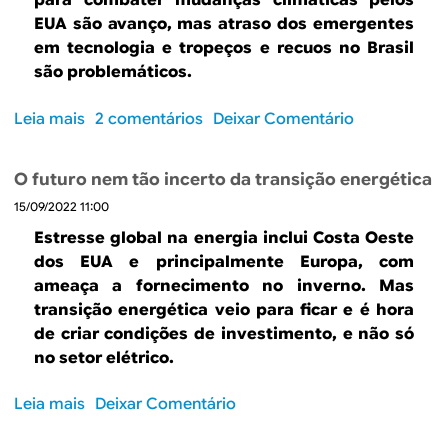
B
d
para combater mudanças climáticas pelos
EUA são avanço, mas atraso dos emergentes
e
R
em tecnologia e tropeços e recuos no Brasil
b
são problemáticos.
E
u
Leia mais
s
2 comentários
Deixar Comentário
s
o
b
c
O futuro nem tão incerto da transição energética
r
a
15/09/2022 11:00
e
“
Estresse global na energia inclui Costa Oeste
T
dos EUA e principalmente Europa, com
h
ameaça a fornecimento no inverno. Mas
e
transição energética veio para ficar e é hora
g
de criar condições de investimento, e não só
o
no setor elétrico.
o
d
Leia mais
s
Deixar Comentário
,
o
t