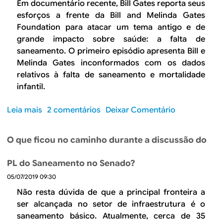
m
r
Em documentário recente, Bill Gates reporta seus
r
o
a
esforços a frente da
Bill and Melinda Gates
t
a
n
Foundation
para atacar um tema antigo e de
o
c
s
grande impacto sobre saúde: a falta de
d
e
i
saneamento. O primeiro episódio apresenta Bill e
a
l
ç
Melinda Gates inconformados com os dados
t
e
ã
relativos à falta de saneamento e mortalidade
r
r
o
infantil.
a
a
e
n
r
n
s
Leia mais
s
2 comentários
Deixar Comentário
n
e
i
o
o
r
ç
b
s
g
O que ficou no caminho durante a discussão do
ã
r
s
é
o
e
a
t
PL do Saneamento no Senado?
e
A
p
i
05/07/2019 09:30
n
u
o
c
e
r
Não resta dúvida de que a principal fronteira a
s
a
r
g
ser alcançada no setor de infraestrutura é o
i
e
g
ê
saneamento básico. Atualmente, cerca de 35
ç
n