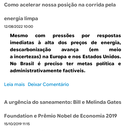
b
h
Como acelerar nossa posição na corrida pela
r
e
e
b
energia limpa
O
a
12/08/2022 10:00
f
d
u
Mesmo com pressões por respostas
a
t
imediatas à alta dos preços de energia,
n
u
descarbonização avança (em meio
d
r
a incertezas) na Europa e nos Estados Unidos.
t
o
No Brasil é preciso ter metas política e
h
n
administrativamente factíveis.
e
e
u
m
Leia mais
s
Deixar Comentário
g
t
o
l
ã
b
y
o
A urgência do saneamento: Bill e Melinda Gates
r
”
i
e
n
n
Foundation e Prêmio Nobel de Economia 2019
C
a
c
15/10/2019 11:15
o
t
e