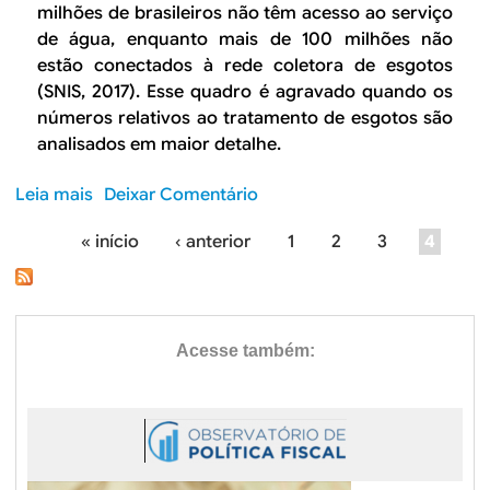
é
n
milhões de brasileiros não têm acesso ao serviço
ã
o
t
c
de água, enquanto mais de 100 milhões não
o
B
i
i
estão conectados à rede coletora de esgotos
n
r
c
a
a
(SNIS, 2017). Esse quadro é agravado quando os
a
a
d
c
números relativos ao tratamento de esgotos são
s
o
o
analisados em maior detalhe.
i
s
r
l
a
r
Leia mais
s
Deixar Comentário
n
i
o
e
d
« início
‹ anterior
1
2
3
4
b
a
P
a
r
m
p
e
á
e
e
O
n
g
l
q
t
a
u
i
o
e
e
:
n
n
f
B
e
i
a
i
r
c
l