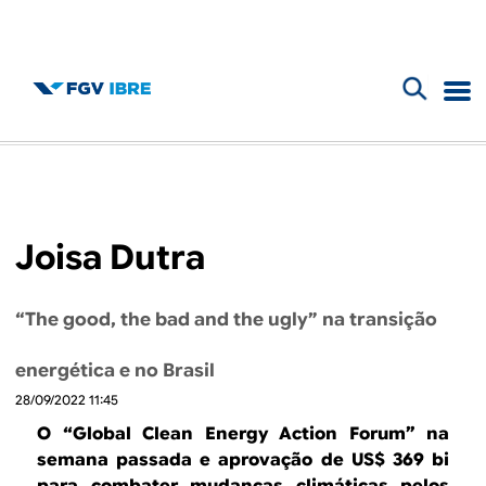
F
B
o
l
r
m
o
Joisa Dutra
u
g
l
“The good, the bad and the ugly” na transição
d
á
energética e no Brasil
r
o
28/09/2022 11:45
i
I
O “Global Clean Energy Action Forum” na
o
semana passada e aprovação de US$ 369 bi