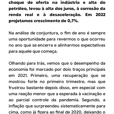
B
d
choque de oferta na indústria e alta do
e
petróleo, levou à alta dos juros, à corrosão da
R
renda real e à desaceleração. Em 2022
b
projetamos crescimento de 0,7%.
E
u
Na análise de conjuntura, o fim de ano é sempre
s
uma oportunidade para revermos o que ocorreu
c
no ano que se encerra e alinharmos expectativas
para aquele que começa.
a
Olhando para trás, vemos que o desempenho da
economia foi marcado por dois traços principais
em 2021. Primeiro, uma recuperação que se
mostrou forte no primeiro trimestre, mas que
frustrou bastante depois disso, em especial com
uma reação menor que a esperada à vacinação e
ao parcial controle da pandemia. Segundo, a
inflação que surpreendeu sistematicamente para
cima, como já fizera ao final de 2020, deixando o