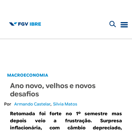
F
B
o
l
r
m
o
u
g
MACROECONOMIA
l
Ano novo, velhos e novos
d
á
desafios
r
o
Armando Castelar
Silvia Matos
i
Retomada foi forte no 1º semestre mas
I
depois veio a frustração. Surpresa
o
inflacionária, com câmbio depreciado,