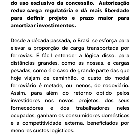
B
d
do uso exclusivo da concessão. Autorização
e
reduz carga regulatória e dá mais liberdade
R
para definir projeto e prazo maior para
b
amortizar investimentos.
E
u
Desde a década passada, o Brasil se esforça para
s
elevar a proporção de carga transportada por
c
ferrovias. É fácil entender a lógica disso: para
distâncias grandes, como as nossas, e cargas
a
pesadas, como é o caso de grande parte das que
hoje viajam de caminhão, o custo do modal
ferroviário é metade, ou menos, do rodoviário.
Assim, para além do retorno obtido pelos
investidores nos novos projetos, dos seus
fornecedores e dos trabalhadores neles
ocupados, ganham os consumidores domésticos
e a competitividade externa, beneficiados por
menores custos logísticos.