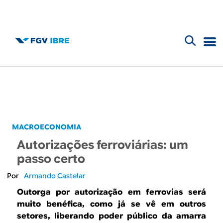
F
B
o
l
r
m
o
u
g
MACROECONOMIA
l
Autorizações ferroviárias: um
d
á
passo certo
r
o
Armando Castelar
i
Outorga por autorização em ferrovias será
I
muito benéfica, como já se vê em outros
o
setores, liberando poder público da amarra