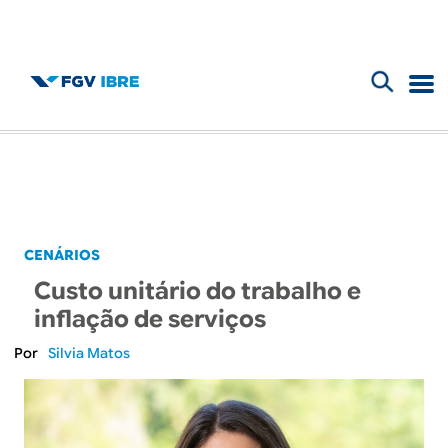
F
B
o
l
r
m
o
u
g
CENÁRIOS
l
Custo unitário do trabalho e
d
á
inflação de serviços
r
o
Silvia Matos
i
I
o