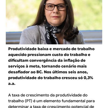
B
d
e
R
b
E
u
s
c
Produtividade baixa e mercado de trabalho
a
aquecido pressionam custo do trabalho e
dificultam convergência da inflação de
serviços à meta, tornando cenário mais
desafiador ao BC. Nos últimos seis anos,
produtividade do trabalho cresceu só 0,3%
a.a.
A taxa de crescimento da produtividade do
trabalho (PT) é um elemento fundamental para
determinar a taxa de crescimento potencial de