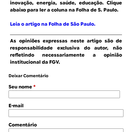
B
d
inovação, energia, saúde, educação.
Clique
e
abaixo para ler a coluna na Folha de S. Paulo.
R
b
Leia o artigo na Folha de São Paulo.
E
u
s
As opiniões expressas neste artigo são de
responsabilidade exclusiva do autor, não
c
refletindo necessariamente a opinião
a
institucional da FGV.
Deixar Comentário
Seu nome
*
E-mail
Comentário