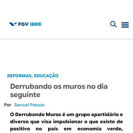
F
B
o
l
r
m
o
u
g
REFORMAS
EDUCAÇÃO
l
Derrubando os muros no dia
d
á
seguinte
r
o
Samuel Pessoa
i
O Derrubando Muros é um grupo apartidário e
I
diverso que visa impulsionar o que existe de
o
positivo no país em economia verde,