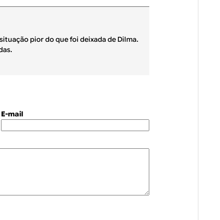
ituação pior do que foi deixada de Dilma.
das.
E-mail