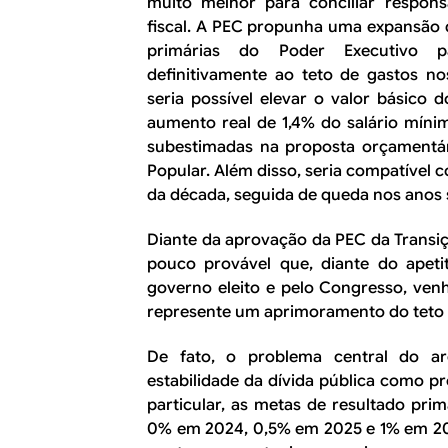
muito melhor para conciliar respons
fiscal. A PEC propunha uma expansão d
primárias do Poder Executivo p
definitivamente ao teto de gastos n
seria possível elevar o valor básico
aumento real de 1,4% do salário míni
subestimadas na proposta orçamentá
Popular. Além disso, seria compatível 
da década, seguida de queda nos anos 
Diante da aprovação da PEC da Transiç
pouco provável que, diante do apet
governo eleito e pelo Congresso, ven
represente um aprimoramento do teto 
De fato, o problema central do a
estabilidade da dívida pública como 
particular, as metas de resultado pri
0% em 2024, 0,5% em 2025 e 1% em 202