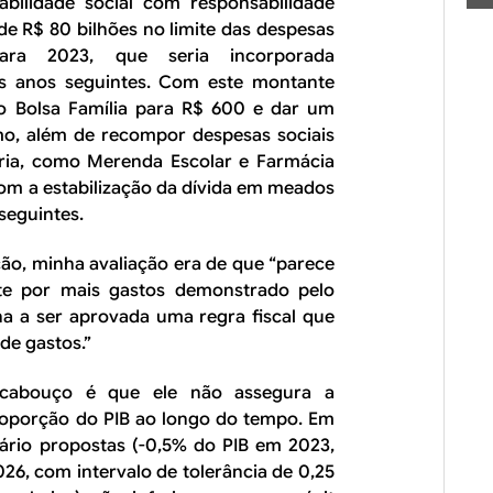
abilidade social com responsabilidade
e R$ 80 bilhões no limite das despesas
ara 2023, que seria incorporada
os anos seguintes. Com este montante
 do Bolsa Família para R$ 600 e dar um
mo, além de recompor despesas sociais
ria, como Merenda Escolar e Farmácia
com a estabilização da dívida em meados
seguintes.
ão, minha avaliação era de que “parece
ite por mais gastos demonstrado pelo
ha a ser aprovada uma regra fiscal que
de gastos.”
rcabouço é que ele não assegura a
proporção do PIB ao longo do tempo. Em
mário propostas (-0,5% do PIB em 2023,
6, com intervalo de tolerância de 0,25