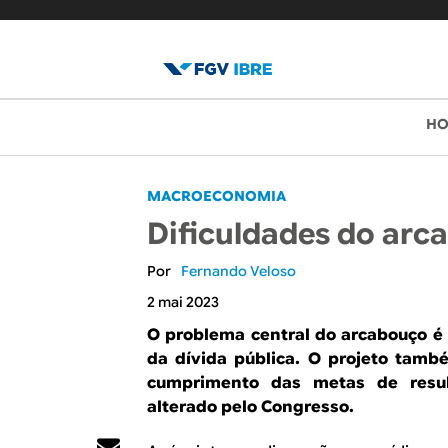
B
M
H
e
l
n
o
MACROECONOMIA
u
Dificuldades do arca
p
g
r
Fernando Veloso
d
i
2 mai 2023
o
n
O problema central do arcabouço é 
da dívida pública. O projeto tam
c
I
cumprimento das metas de resul
i
B
alterado pelo Congresso.
p