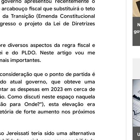
o governo apresentou recentemente o
 arcabouço fiscal que substituirá o teto
 da Transição (Emenda Constitucional
resso o projeto da Lei de Diretrizes
N
go
re diversos aspectos da regra fiscal e
 lei e do PLDO. Neste artigo vou me
mais importantes.
 consideração que o ponto de partida é
o do atual governo, que obteve uma
ntar as despesas em 2023 em cerca de
ão. Como discuti neste espaço naquela
ção para Onde?”), esta elevação era
ajetória de forte aumento nos próximos
 Jereissati teria sido uma alternativa
U