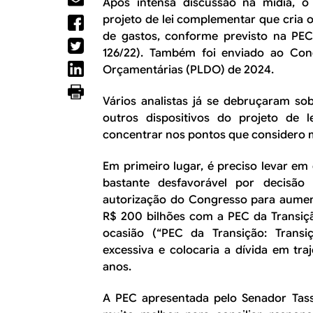
R
Após intensa discussão na mídia, 
a
projeto de lei complementar que cria o
l
E
de gastos, conforme previsto na PEC
126/22). Também foi enviado ao Cong
Orçamentárias (PLDO) de 2024.
Vários analistas já se debruçaram sob
outros dispositivos do projeto de
concentrar nos pontos que considero 
Em primeiro lugar, é preciso levar em
bastante desfavorável por decisã
autorização do Congresso para aume
R$ 200 bilhões com a PEC da Transiç
ocasião (“PEC da Transição: Transi
excessiva e colocaria a dívida em tr
anos.
A PEC apresentada pelo Senador Tasso