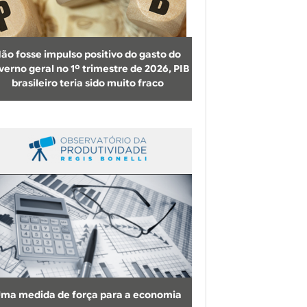
b
u
s
ão fosse impulso positivo do gasto do
c
verno geral no 1º trimestre de 2026, PIB
brasileiro teria sido muito fraco
a
ma medida de força para a economia