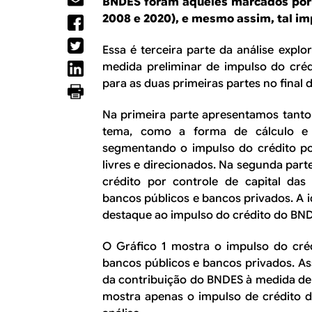
R
BNDES foram aqueles marcados por c
a
2008 e 2020), e mesmo assim, tal imp
l
E
Essa é terceira parte da análise expl
medida preliminar de impulso do crédi
para as duas primeiras partes no final d
Na primeira parte apresentamos tanto 
tema, como a forma de cálculo e 
segmentando o impulso do crédito por
livres e direcionados. Na segunda part
crédito por controle de capital das 
bancos públicos e bancos privados. A i
destaque ao impulso do crédito do BN
O Gráfico 1 mostra o impulso do cr
bancos públicos e bancos privados. A
da contribuição do BNDES à medida de i
mostra apenas o impulso de crédito do