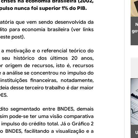
rises na economia brasileira (2002,
ulso nunca foi superior 1% do PIB.
oratória que vem sendo desenvolvida da
N
to para economia brasileira (ver links
go
este post).
a motivação e o referencial teórico do
seu histórico dos últimos 20 anos,
 origem de recursos, isto é, recursos
e a análise se concentrou no impulso do
instituições financeiras, notadamente,
deia desse terceiro trabalho é dar maior
DES.
édito segmentado entre BNDES, demais
ssim pode-se ter uma visão comparativa
mpulso do crédito total. Já o Gráfico 2
 BNDES, facilitando a visualização e a
U