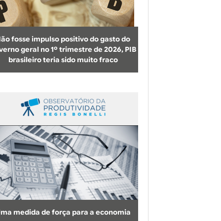
b
u
s
ão fosse impulso positivo do gasto do
c
verno geral no 1º trimestre de 2026, PIB
brasileiro teria sido muito fraco
a
ma medida de força para a economia