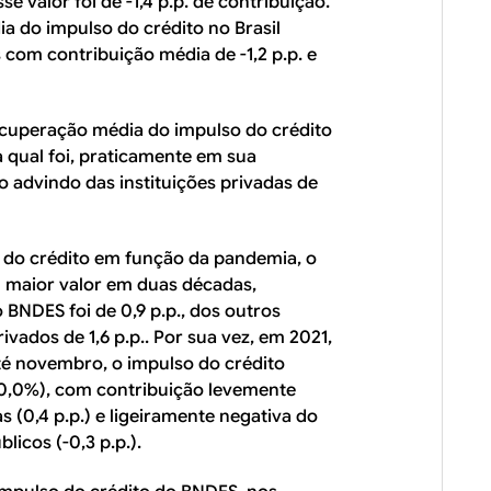
 valor foi de -1,4 p.p. de contribuição.
a do impulso do crédito no Brasil
 com contribuição média de -1,2 p.p. e
recuperação média do impulso do crédito
 a qual foi, praticamente em sua
o advindo das instituições privadas de
do crédito em função da pandemia, o
eu maior valor em duas décadas,
 BNDES foi de 0,9 p.p., dos outros
ivados de 1,6 p.p.. Por sua vez, em 2021,
é novembro, o impulso do crédito
 (0,0%), com contribuição levemente
s (0,4 p.p.) e ligeiramente negativa do
licos (-0,3 p.p.).