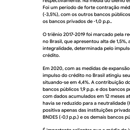
respectivamente. Na média do biênio esse
Foi um período de forte contração médi
(-3,5%), com os outros bancos públicos
os bancos privados de -1,0 p.p..
O triênio 2017-2019 foi marcado pela 
no Brasil, que apresentou alta de 1,5%,
integralidade, determinada pelo impuls
crédito.
Em 2020, com as medidas de expansão 
impulso do crédito no Brasil atingiu s
situando-se em 4,4%. A contribuição do
bancos públicos 1,9 p.p. e dos bancos pr
com dados acumulados em 12 meses at
havia se reduzido para a neutralidade
positiva apenas das instituições privada
BNDES (-0,1 p.p.) e os demais bancos púb