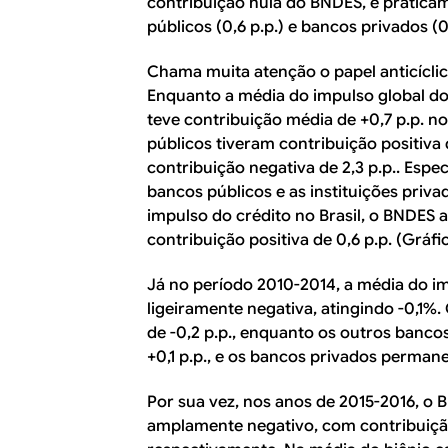
contribuição nula do BNDES, e pratica
públicos (0,6 p.p.) e bancos privados (0,
Chama muita atenção o papel anticícli
Enquanto a média do impulso global do 
teve contribuição média de +0,7 p.p. n
públicos tiveram contribuição positiva 
contribuição negativa de 2,3 p.p.. Esp
bancos públicos e as instituições priv
impulso do crédito no Brasil, o BNDES
contribuição positiva de 0,6 p.p. (Gráfic
Já no período 2010-2014, a média do imp
ligeiramente negativa, atingindo -0,1%
de -0,2 p.p., enquanto os outros banco
+0,1 p.p., e os bancos privados perman
Por sua vez, nos anos de 2015-2016, o
amplamente negativo, com contribuição d