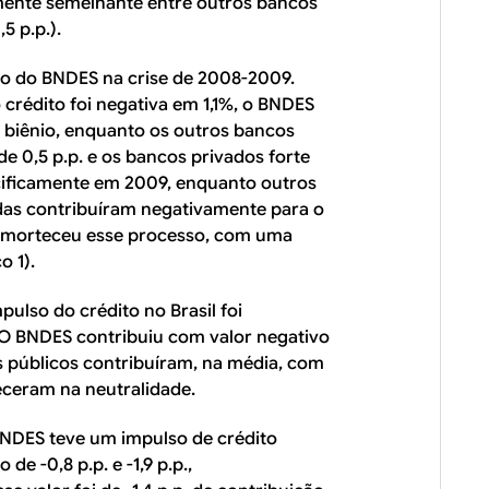
mente semelhante entre outros bancos
5 p.p.).
co do BNDES na crise de 2008-2009.
crédito foi negativa em 1,1%, o BNDES
o biênio, enquanto os outros bancos
de 0,5 p.p. e os bancos privados forte
ecificamente em 2009, enquanto outros
adas contribuíram negativamente para o
 amorteceu esse processo, com uma
o 1).
ulso do crédito no Brasil foi
. O BNDES contribuiu com valor negativo
s públicos contribuíram, na média, com
eceram na neutralidade.
 BNDES teve um impulso de crédito
e -0,8 p.p. e -1,9 p.p.,