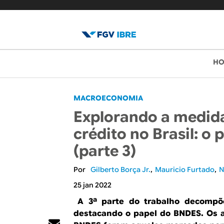
B
M
H
e
l
n
o
MACROECONOMIA
u
Explorando a medid
p
g
crédito no Brasil: o
r
d
(parte 3)
i
o
n
Gilberto Borça Jr.
Mauricio Furtado
N
c
I
25 jan 2022
i
A 3ª parte do trabalho decompõ
B
p
destacando o papel do BNDES. Os a