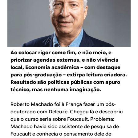
B
d
e
R
b
E
u
s
Ao colocar rigor como fim, e não meio, e
c
priorizar agendas externas, e não vivência
a
local, Economia acadêmica – com destaque
para pós-graduação – extirpa leitura criadora.
Resultado são políticas públicas com apuro
técnico, mas nenhuma imaginação.
Roberto Machado foi à França fazer um pós-
doutorado com Deleuze. Chegou lá e descobriu
que o curso seria sobre Foucault. Problema:
Machado havia sido assistente de pesquisa de
Foucault e conhecia o pensamento dele de