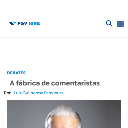
F
B
o
l
r
m
o
u
g
DEBATES
l
A fábrica de comentaristas
d
á
Luiz Guilherme Schymura
r
o
i
I
o