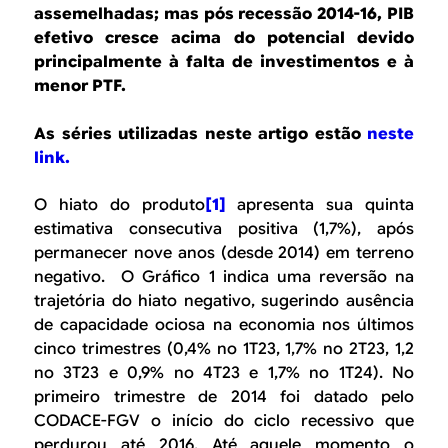
B
d
assemelhadas; mas pós recessão 2014-16, PIB
e
efetivo cresce acima do potencial devido
R
principalmente à falta de investimentos e à
b
menor PTF.
E
u
As séries utilizadas neste artigo estão
neste
s
link.
c
O hiato do produto
[1]
apresenta sua quinta
a
estimativa consecutiva positiva (1,7%), após
permanecer nove anos (desde 2014) em terreno
negativo. O Gráfico 1 indica uma reversão na
trajetória do hiato negativo, sugerindo ausência
de capacidade ociosa na economia nos últimos
cinco trimestres (0,4% no 1T23, 1,7% no 2T23, 1,2
no 3T23 e 0,9% no 4T23 e 1,7% no 1T24)
. No
primeiro trimestre de 2014 foi datado pelo
CODACE-FGV o início do ciclo recessivo que
perdurou até 2016. Até aquele momento o