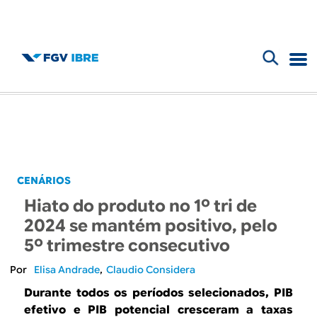
F
B
o
l
r
m
o
u
g
CENÁRIOS
l
Hiato do produto no 1º tri de
d
á
2024 se mantém positivo, pelo
r
5º trimestre consecutivo
o
i
Elisa Andrade
Claudio Considera
I
o
Durante todos os períodos selecionados, PIB
efetivo e PIB potencial cresceram a taxas