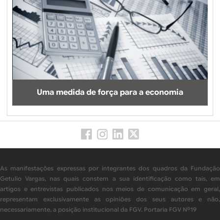
Uma medida de força para a economia
As manifestações expressas por integrantes dos quadros da Fundação
Getulio Vargas, nas quais constem a sua identificação como tais, em
artigos e entrevistas publicados nos meios de comunicação em geral,
representam exclusivamente as opiniões dos seus autores e não,
necessariamente, a posição institucional da FGV. Portaria FGV Nº19