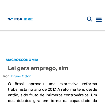
F
B
o
l
r
m
o
u
g
MACROECONOMIA
l
Lei gera emprego, sim
d
á
Bruno Ottoni
r
o
O Brasil aprovou uma expressiva reforma
i
trabalhista no ano de 2017. A reforma tem, desde
I
então, sido fruto de inúmeras controvérsias. Um
o
dos debates gira em torno da capacidade da