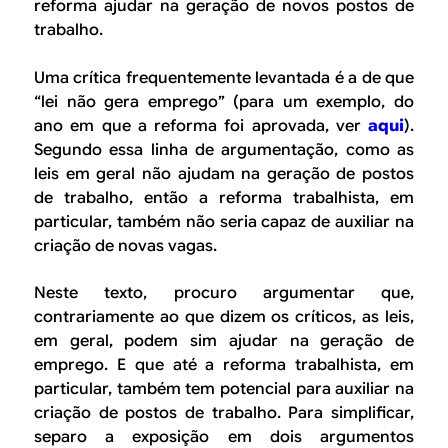
B
d
reforma ajudar na geração de novos postos de
trabalho.
e
R
b
Uma crítica frequentemente levantada é a de que
E
“lei não gera emprego” (para um exemplo, do
u
ano em que a reforma foi aprovada, ver
aqui
).
s
Segundo essa linha de argumentação, como as
c
leis em geral não ajudam na geração de postos
de trabalho, então a reforma trabalhista, em
a
particular, também não seria capaz de auxiliar na
criação de novas vagas.
Neste texto, procuro argumentar que,
contrariamente ao que dizem os críticos, as leis,
em geral, podem sim ajudar na geração de
emprego. E que até a reforma trabalhista, em
particular, também tem potencial para auxiliar na
criação de postos de trabalho. Para simplificar,
separo a exposição em dois argumentos