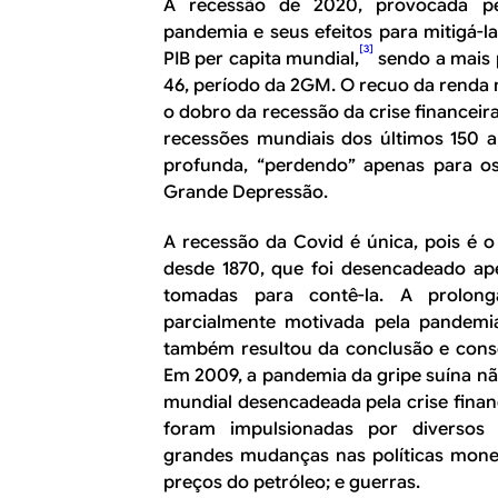
A recessão de 2020, provocada pe
pandemia e seus efeitos para mitigá-
[3]
PIB
per capita
mundial,
sendo a mais 
46, período da 2GM. O recuo da renda 
o dobro da recessão da crise financeira
recessões mundiais dos últimos 150 a
profunda, “perdendo” apenas para o
Grande Depressão.
A recessão da Covid é única, pois é o
desde 1870, que foi desencadeado a
tomadas para contê-la. A prolong
parcialmente motivada pela pandemi
também resultou da conclusão e cons
Em 2009, a pandemia da gripe suína não
mundial desencadeada pela crise finan
foram impulsionadas por diversos fa
grandes mudanças nas políticas monet
preços do petróleo; e guerras.