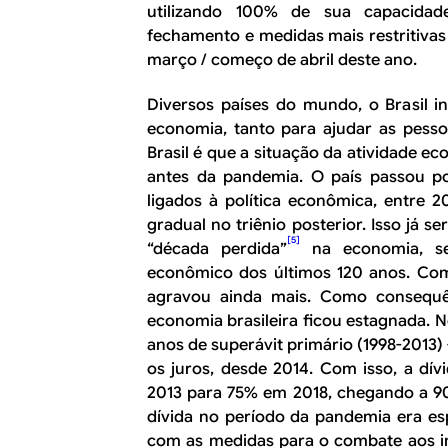
utilizando 100% de sua capacidad
fechamento e medidas mais restritivas 
março / começo de abril deste ano.
Diversos países do mundo, o Brasil in
economia, tanto para ajudar as pes
Brasil é que a situação da atividade ec
antes da pandemia. O país passou po
ligados à política econômica, entre 
gradual no triênio posterior. Isso já se
[5]
“década perdida”
na economia, se
econômico dos últimos 120 anos. Com 
agravou ainda mais. Como consequê
economia brasileira ficou estagnada. No
anos de superávit primário (1998-2013)
os juros, desde 2014. Com isso, a d
2013 para 75% em 2018, chegando a 9
dívida no período da pandemia era es
com as medidas para o combate aos im