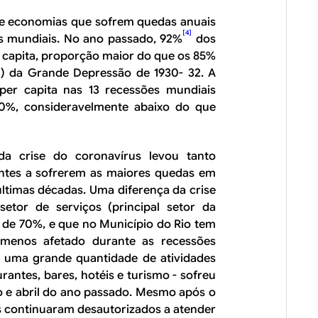
 de economias que sofrem quedas anuais
[4]
s mundiais. No ano passado, 92%
dos
 capita
, proporção maior do que os 85%
1) da Grande Depressão de 1930- 32. A
per capita
nas 13 recessões mundiais
50%, consideravelmente abaixo do que
da crise do coronavírus levou tanto
tes a sofrerem as maiores quedas em
últimas décadas. Uma diferença da crise
etor de serviços (principal setor da
 de 70%, e que no Município do Rio tem
menos afetado durante as recessões
l, uma grande quantidade de atividades
urantes, bares, hotéis e turismo - sofreu
 e abril do ano passado. Mesmo após o
s continuaram desautorizados a atender