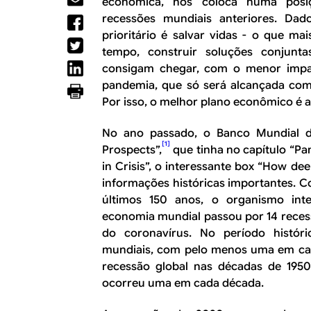
R
econômica, nos coloca numa posiç
a
recessões mundiais anteriores. Da
l
E
prioritário é salvar vidas - o que ma
tempo, construir soluções conjun
consigam chegar, com o menor impac
pandemia, que só será alcançada co
Por isso, o melhor plano econômico é a
No ano passado, o Banco Mundial di
[1]
Prospects”,
que tinha no capítulo “P
in Crisis”, o interessante box “How de
informações históricas importantes. C
últimos 150 anos, o organismo inte
economia mundial passou por 14 recess
do coronavírus. No período históri
mundiais, com pelo menos uma em ca
recessão global nas décadas de 1950
ocorreu uma em cada década.