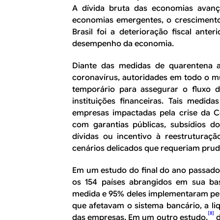
A dívida bruta das economias avanç
economias emergentes, o crescimento 
Brasil foi a deterioração fiscal ante
desempenho da economia.
Diante das medidas de quarentena 
coronavírus, autoridades em todo o 
temporário para assegurar o fluxo d
instituições financeiras. Tais medid
empresas impactadas pela crise da C
com garantias públicas, subsídios d
dívidas ou incentivo à reestrutura
cenários delicados que requeriam prudê
Em um estudo do final do ano passado
os 154 países abrangidos em sua b
medida e 95% deles implementaram pel
que afetavam o sistema bancário, a li
[8]
das empresas. Em um outro estudo,
d