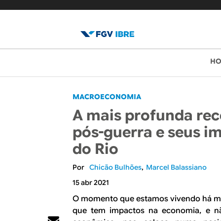
B
M
H
e
l
n
o
MACROECONOMIA
u
A mais profunda re
p
g
pós-guerra e seus i
r
d
do Rio
i
o
n
Chicão Bulhões
Marcel Balassiano
c
I
15 abr 2021
i
O momento que estamos vivendo há ma
B
p
que tem impactos na economia, e n