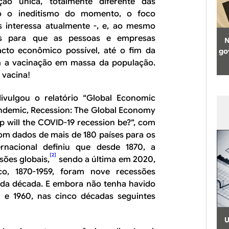
ão única, totalmente diferente das
do o ineditismo do momento, o foco
is interessa atualmente -, e, ao mesmo
tas para que as pessoas e empresas
N
to econômico possível, até o fim da
go
m a vacinação em massa da população.
 vacina!
vulgou o relatório “Global Economic
andemic, Recession: The Global Economy
ep will the COVID-19 recession be?”, com
om dados de mais de 180 países para os
rnacional definiu que desde 1870, a
[2]
ões globais,
sendo a última em 2020,
co, 1870-1959, foram nove recessões
da década. E embora não tenha havido
 e 1960, nas cinco décadas seguintes
U