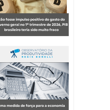
b
u
s
ão fosse impulso positivo do gasto do
c
verno geral no 1º trimestre de 2026, PIB
brasileiro teria sido muito fraco
a
ma medida de força para a economia