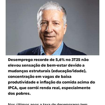
B
d
e
R
b
E
u
s
c
a
Desemprego recorde de 5,6% no 3T25 não
elevou sensação de bem-estar devido a
mudanças estruturais (educação/idade),
concentração em vagas de baixa
produtividade e inflação da comida acima do
IPCA, que corrói renda real, especialmente
dos pobres.
Nos últimos anos a taxa de desemprego tem