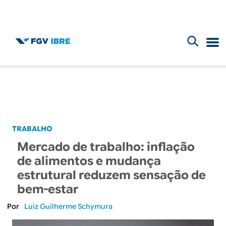
F
B
o
l
r
m
o
u
g
TRABALHO
l
Mercado de trabalho: inflação
d
á
de alimentos e mudança
r
estrutural reduzem sensação de
o
bem-estar
i
I
Luiz Guilherme Schymura
o