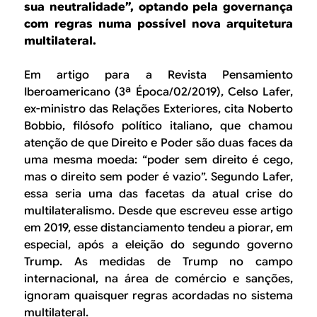
B
d
sua neutralidade”, optando pela governança
e
com regras numa possível nova arquitetura
R
multilateral.
b
E
u
Em artigo para a Revista Pensamiento
Iberoamericano (3ª Época/02/2019), Celso Lafer,
s
ex-ministro das Relações Exteriores, cita Noberto
c
Bobbio, filósofo político italiano, que chamou
atenção de que Direito e Poder são duas faces da
a
uma mesma moeda: “poder sem direito é cego,
mas o direito sem poder é vazio”. Segundo Lafer,
essa seria uma das facetas da atual crise do
multilateralismo. Desde que escreveu esse artigo
em 2019, esse distanciamento tendeu a piorar, em
especial, após a eleição do segundo governo
Trump. As medidas de Trump no campo
internacional, na área de comércio e sanções,
ignoram quaisquer regras acordadas no sistema
multilateral.