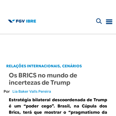
F
B
o
l
r
m
o
u
g
RELAÇÕES INTERNACIONAIS
CENÁRIOS
l
Os BRICS no mundo de
d
á
incertezas de Trump
r
o
Lia Baker Valls Pereira
i
Estratégia bilateral descoordenada de Trump
I
é um “poder cego”. Brasil, na Cúpula dos
o
Brics, terá que mostrar o “
pragmatismo da