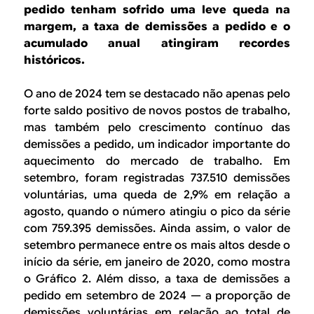
B
d
pedido tenham sofrido uma leve queda na
e
margem, a taxa de demissões a pedido e o
R
acumulado anual atingiram recordes
b
históricos.
E
u
O ano de 2024 tem se destacado não apenas pelo
s
forte saldo positivo de novos postos de trabalho,
c
mas também pelo crescimento contínuo das
demissões a pedido, um indicador importante do
a
aquecimento do mercado de trabalho. Em
setembro, foram registradas 737.510 demissões
voluntárias, uma queda de 2,9% em relação a
agosto, quando o número atingiu o pico da série
com 759.395 demissões. Ainda assim, o valor de
setembro permanece entre os mais altos desde o
início da série, em janeiro de 2020, como mostra
o Gráfico 2. Além disso, a taxa de demissões a
pedido em setembro de 2024 — a proporção de
demissões voluntárias em relação ao total de