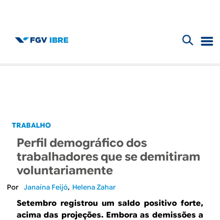
F
B
o
l
r
m
o
u
g
TRABALHO
l
Perfil demográfico dos
d
á
trabalhadores que se demitiram
r
voluntariamente
o
i
Janaína Feijó
Helena Zahar
I
o
Setembro registrou um saldo positivo forte,
acima das projeções. Embora as demissões a