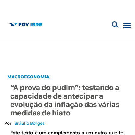
F
B
o
l
r
m
o
u
g
MACROECONOMIA
l
“A prova do pudim”: testando a
d
á
capacidade de antecipar a
r
evolução da inflação das várias
o
medidas de hiato
i
I
Bráulio Borges
o
Este texto é um complemento a um outro que foi