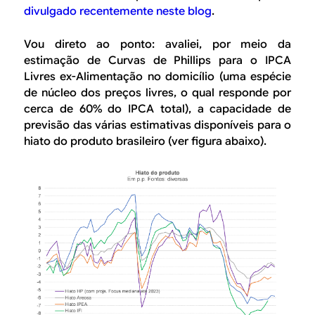
B
d
divulgado recentemente neste
blog
.
e
R
Vou direto ao ponto: avaliei, por meio da
b
estimação de Curvas de Phillips para o IPCA
E
u
Livres ex-Alimentação no domicílio (uma espécie
de núcleo dos preços livres, o qual responde por
s
cerca de 60% do IPCA total), a capacidade de
c
previsão das várias estimativas disponíveis para o
hiato do produto brasileiro (ver figura abaixo).
a