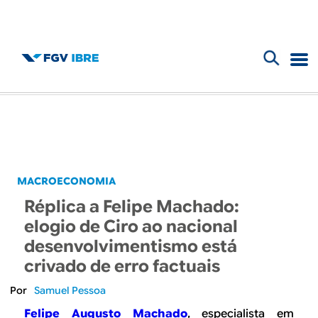
F
B
o
l
r
m
o
u
g
MACROECONOMIA
l
Réplica a Felipe Machado:
d
á
elogio de Ciro ao nacional
r
desenvolvimentismo está
o
crivado de erro factuais
i
I
Samuel Pessoa
o
Felipe Augusto Machado
, especialista em