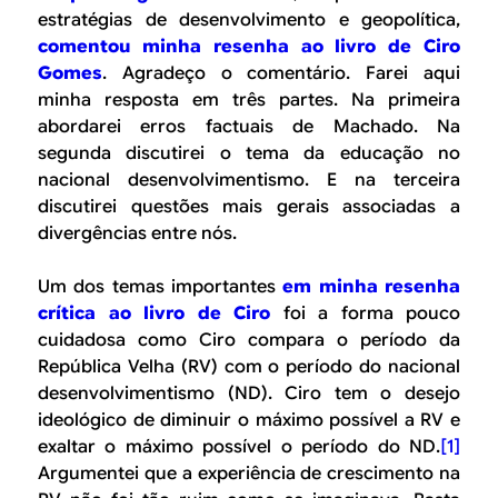
B
d
estratégias de desenvolvimento e geopolítica,
e
comentou minha resenha ao livro de Ciro
R
Gomes
. Agradeço o comentário. Farei aqui
b
E
minha resposta em três partes. Na primeira
u
abordarei erros factuais de Machado. Na
segunda discutirei o tema da educação no
s
nacional desenvolvimentismo. E na terceira
c
discutirei questões mais gerais associadas a
a
divergências entre nós.
Um dos temas importantes
em minha resenha
crítica ao livro de Ciro
foi a forma pouco
cuidadosa como Ciro compara o período da
República Velha (RV) com o período do nacional
desenvolvimentismo (ND). Ciro tem o desejo
ideológico de diminuir o máximo possível a RV e
exaltar o máximo possível o período do ND.
[1]
Argumentei que a experiência de crescimento na