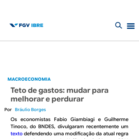
F
B
o
l
r
m
o
u
g
MACROECONOMIA
l
Teto de gastos: mudar para
d
á
melhorar e perdurar
r
o
Bráulio Borges
i
Os economistas Fabio Giambiagi e Guilherme
I
Tinoco, do BNDES, divulgaram recentemente um
o
texto
defendendo uma modificação da atual regra