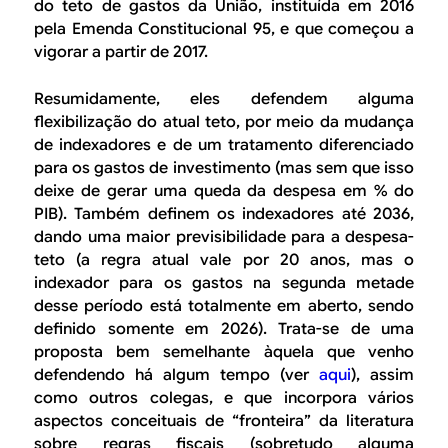
B
d
do teto de gastos da União, instituída em 2016
pela Emenda Constitucional 95, e que começou a
e
R
vigorar a partir de 2017.
b
E
Resumidamente, eles defendem alguma
u
flexibilização do atual teto, por meio da mudança
s
de indexadores e de um tratamento diferenciado
para os gastos de investimento (mas sem que isso
c
deixe de gerar uma queda da despesa em % do
a
PIB). Também definem os indexadores até 2036,
dando uma maior previsibilidade para a despesa-
teto (a regra atual vale por 20 anos, mas o
indexador para os gastos na segunda metade
desse período está totalmente em aberto, sendo
definido somente em 2026). Trata-se de uma
proposta bem semelhante àquela que venho
defendendo há algum tempo (ver
aqui
), assim
como outros colegas, e que incorpora vários
aspectos conceituais de “fronteira” da literatura
sobre regras fiscais (sobretudo alguma