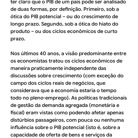
B
d
ter claro que o PIB de um país pode ser analisado
de duas formas, por definição. Primeiro, sob a
e
R
ótica do PIB potencial – ou do crescimento de
b
longo prazo. Segundo, sob a ótica do hiato do
E
produto – ou dos ciclos econômicos de curto
u
prazo.
s
c
Nos últimos 40 anos, a visão predominante entre
os economistas tratou os ciclos econômicos de
a
maneira praticamente independente das
discussões sobre crescimento (com exceção do
campo dos ciclos reais de negócios, que
considerava que a economia estaria o tempo
todo no pleno-emprego). As políticas tradicionais
de gestão da demanda agregada (monetária e
fiscal) eram vistas como podendo afetar apenas
distúrbios passageiros, com pouca ou nenhuma
influência sobre o PIB potencial (isto é, sobre a
capacidade de oferta de bens e serviços da