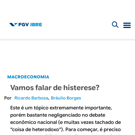
F
B
o
l
r
m
o
u
g
MACROECONOMIA
l
Vamos falar de histerese?
d
á
Ricardo Barboza
Bráulio Borges
r
o
Este é um tópico extremamente importante,
i
porém bastante negligenciado no debate
I
econômico nacional (e muitas vezes tachado de
o
“coisa de heterodoxo”). Para começar, é preciso