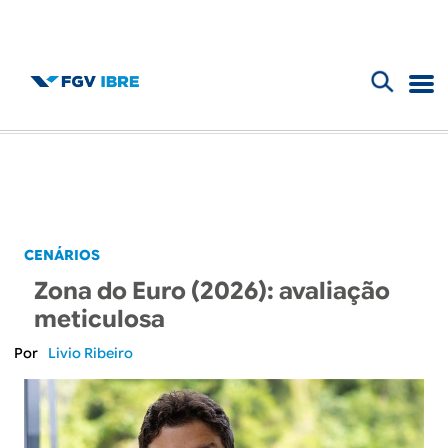
F
B
o
l
r
m
o
u
g
CENÁRIOS
l
Zona do Euro (2026): avaliação
d
á
meticulosa
r
o
Livio Ribeiro
i
I
o