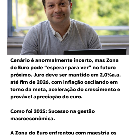
B
d
e
R
b
E
u
s
c
Cenário é anormalmente incerto, mas Zona
a
do Euro pode “esperar para ver” no futuro
próximo. Juro deve ser mantido em 2,0%a.a.
até fim de 2026, com inflação oscilando em
torno da meta, aceleração do crescimento e
provável apreciação do euro.
Como foi 2025: Sucesso na gestão
macroeconômica.
A Zona do Euro enfrentou com maestria os