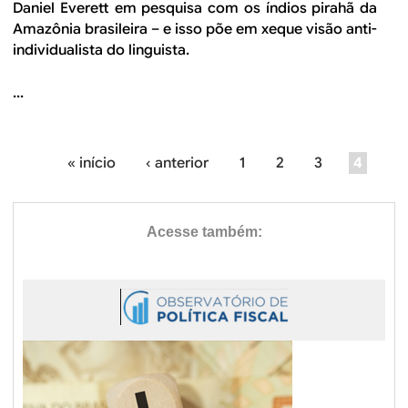
Daniel Everett em pesquisa com os índios pirahã da
Amazônia brasileira – e isso põe em xeque visão anti-
individualista do linguista.
...
« início
‹ anterior
1
2
3
4
P
á
g
i
n
a
s