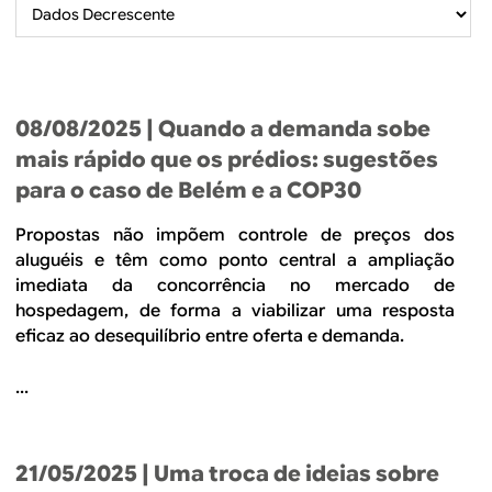
B
d
e
R
b
E
u
08/08/2025
| Quando a demanda sobe
s
mais rápido que os prédios: sugestões
para o caso de Belém e a COP30
c
a
Propostas não impõem controle de preços dos
aluguéis e têm como ponto central a ampliação
imediata da concorrência no mercado de
hospedagem, de forma a viabilizar uma resposta
eficaz ao desequilíbrio entre oferta e demanda.
...
21/05/2025
| Uma troca de ideias sobre