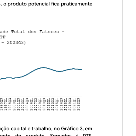
 o produto potencial fica praticamente
ção capital e trabalho, no Gráfico 3, em
mento do produto. Somados à PTF,