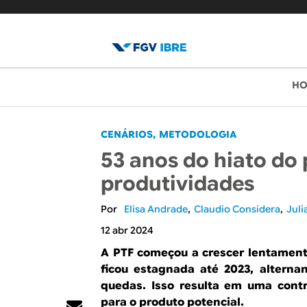
B
M
H
e
l
n
o
CENÁRIOS
METODOLOGIA
u
53 anos do hiato do
p
g
produtividades
r
d
i
Elisa Andrade
Claudio Considera
Juli
o
n
12 abr 2024
c
I
A PTF começou a crescer lentamente
i
ficou estagnada até 2023, altern
B
quedas. Isso resulta em uma contr
p
para o produto potencial.