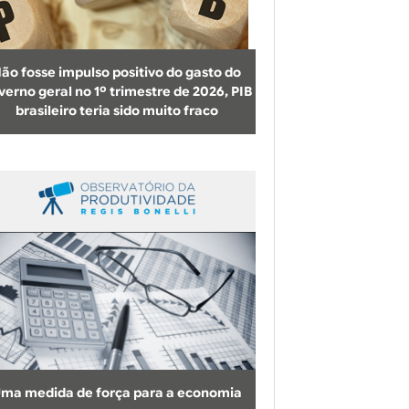
b
u
s
ão fosse impulso positivo do gasto do
c
verno geral no 1º trimestre de 2026, PIB
brasileiro teria sido muito fraco
a
ma medida de força para a economia