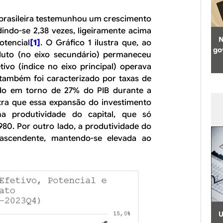
 brasileira testemunhou um crescimento
indo-se 2,38 vezes, ligeiramente acima
N
otencial
[1]
. O Gráfico 1 ilustra que, ao
go
duto (no eixo secundário) permaneceu
tivo (índice no eixo principal) operava
 também foi caracterizado por taxas de
ndo em torno de 27% do PIB durante a
tra que essa expansão do investimento
 produtividade do capital, que só
980. Por outro lado, a produtividade do
 ascendente, mantendo-se elevada ao
U