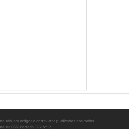
o tais, em artigos e entrevistas publicados nos meios
nal da FGV. Portaria FGV Nº19