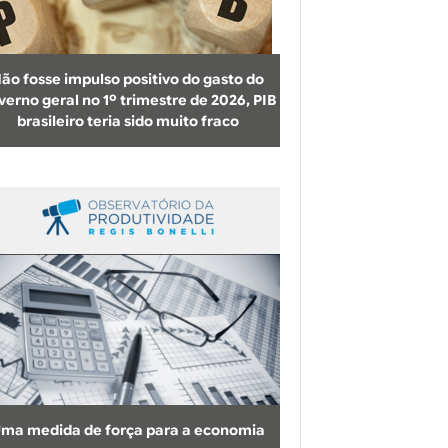
b
u
s
ão fosse impulso positivo do gasto do
c
verno geral no 1º trimestre de 2026, PIB
brasileiro teria sido muito fraco
a
ma medida de força para a economia