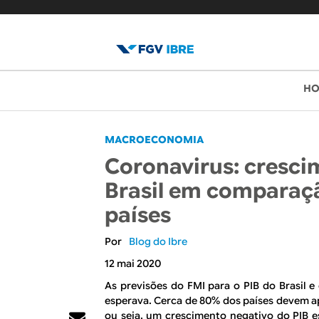
B
M
H
e
l
n
o
MACROECONOMIA
u
Coronavirus: cresci
p
g
Brasil em comparaç
r
d
países
i
o
n
Blog do Ibre
c
I
12 mai 2020
i
As previsões do FMI para o PIB do Brasil 
B
p
esperava. Cerca de 80% dos países devem a
ou seja, um crescimento negativo do PIB 