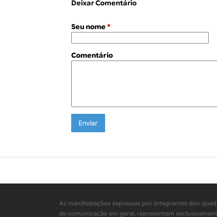
Deixar Comentário
Seu nome
*
Comentário
As manifestações expressas por integrantes dos quadr
de comunicação em geral, representam exclusivamente 