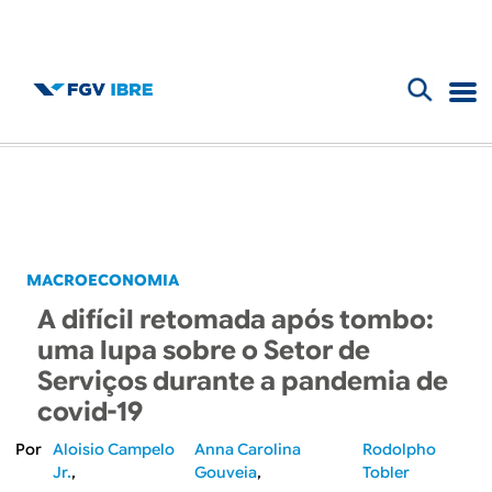
F
B
o
l
r
m
o
u
g
MACROECONOMIA
l
A difícil retomada após tombo:
d
á
uma lupa sobre o Setor de
r
Serviços durante a pandemia de
o
covid-19
i
I
Aloisio Campelo
Anna Carolina
Rodolpho
o
Jr.
Gouveia
Tobler