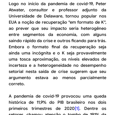
B
d
Logo no início da pandemia de covid-19, Peter
e
Atwater, consultor e professor adjunto da
R
Universidade de Delaware, tornou popular nos
b
EUA a noção de recuperação “em formato de K”,
E
u
ao prever que seu impacto seria heterogêneo
entre segmentos da economia, com alguns
s
saindo rápido da crise e outros ficando para trás.
c
Embora o formato final da recuperação seja
ainda uma incógnita e o K seja provavelmente
a
uma tosca aproximação, os níveis elevados de
incerteza e a heterogeneidade no desempenho
setorial nesta saída de crise sugerem que seu
argumento estava ao menos parcialmente
correto.
A pandemia de covid-19 provocou uma queda
histórica de 11,9% do PIB brasileiro nos dois
primeiros trimestres de 2020
[1]
. Dentre os
setores, chamou atenção o tombo de 19,1% da