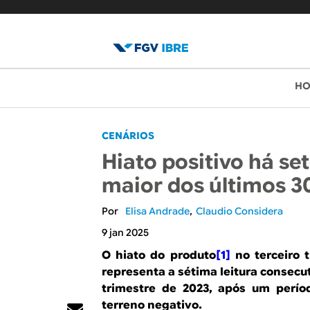
B
M
H
e
l
n
o
CENÁRIOS
u
Hiato positivo há set
p
g
maior dos últimos 3
r
d
i
Elisa Andrade
Claudio Considera
o
n
9 jan 2025
c
I
O hiato do produto
[1]
no terceiro 
i
representa a sétima leitura consecu
B
trimestre de 2023, após um perí
p
terreno negativo.