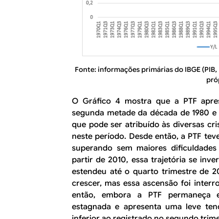
Fonte: informações primárias do IBGE (PIB,
pró
O Gráfico 4 mostra que a PTF apre
segunda metade da década de 1980 e 
que pode ser atribuído às diversas cr
neste período. Desde então, a PTF tev
superando sem maiores dificuldades
partir de 2010, essa trajetória se inv
estendeu até o quarto trimestre de 2
crescer, mas essa ascensão foi inte
então, embora a PTF permaneça em
estagnada e apresenta uma leve ten
inferior ao registrado no segundo trime