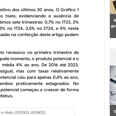
sitivo dos últimos 30 anos. O Gráfico 1
 do hiato, evidenciando a ausência de
N
imos sete trimestres: 0,7% no 1T23, 2%
go
2,3% no 1T24, 3,5% no 2T24
, e 4% neste
 usadas na confecção deste artigo podem
o recessivo no primeiro trimestre de
quele momento, o produto potencial e o
m média 4% ao ano. De 2016 até 2023,
sigual, mas com taxas relativamente
otencial caiu para apenas 0,4% ao ano,
 ambos praticamente estagnados. No
 potencial começou a crescer de forma
fetivo.
U