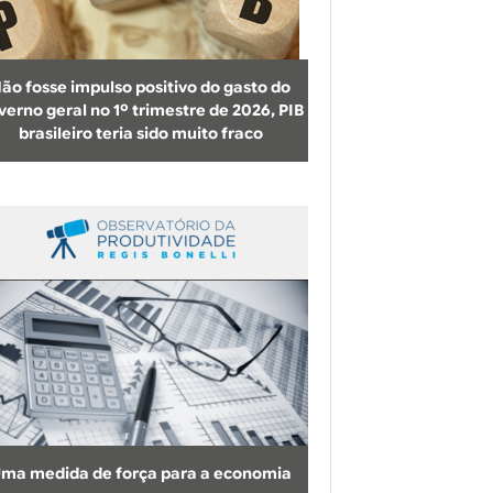
b
u
s
ão fosse impulso positivo do gasto do
c
verno geral no 1º trimestre de 2026, PIB
brasileiro teria sido muito fraco
a
ma medida de força para a economia