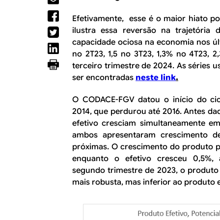
R
a
l
Efetivamente, esse é o maior hiato po
E
ilustra essa reversão na trajetória
capacidade ociosa na economia nos últ
no 2T23, 1,5 no 3T23, 1,3% no 4T23, 
terceiro trimestre de 2024. As séries
ser encontradas
neste link
.
O CODACE-FGV datou o início do cicl
2014, que perdurou até 2016. Antes da
efetivo cresciam simultaneamente e
ambos apresentaram crescimento de
próximas. O crescimento do produto p
enquanto o efetivo cresceu 0,5%,
segundo trimestre de 2023, o produto
mais robusta, mas inferior ao produto e