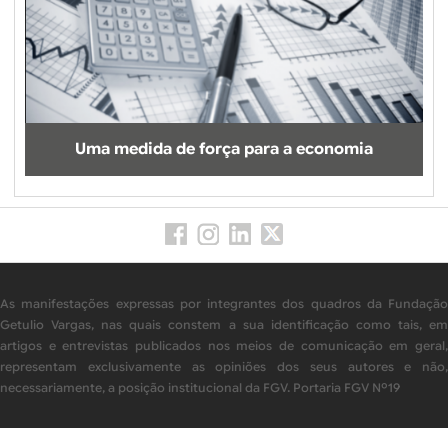
Uma medida de força para a economia
As manifestações expressas por integrantes dos quadros da Fundação
Getulio Vargas, nas quais constem a sua identificação como tais, em
artigos e entrevistas publicados nos meios de comunicação em geral,
representam exclusivamente as opiniões dos seus autores e não,
necessariamente, a posição institucional da FGV. Portaria FGV Nº19