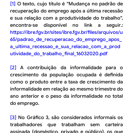
[1]
O texto, cujo título é “Mudança no padrão de
recuperação do emprego após a última recessão
e sua relação com a produtividade do trabalho”,
encontra-se disponível no link a seguir.:
https://ibre.fgv.br/sites/ibre.fgv.br/files/arquivos/u
65/padrao_de_recuperacao_do_emprego_apos_
a_ultima_recessao_e_sua_relacao_com_a_prod
utividade_do_trabalho_final_16032020.pdf
[2]
A contribuição da informalidade para o
crescimento da população ocupada é definida
como o produto entre a taxa de crescimento da
informalidade em relação ao mesmo trimestre do
ano anterior e o peso da informalidade no total
do emprego.
[3]
No Gráfico 3, são considerados informais os
trabalhadores que trabalham sem carteira
assinada (doméstico, privado e público), os que