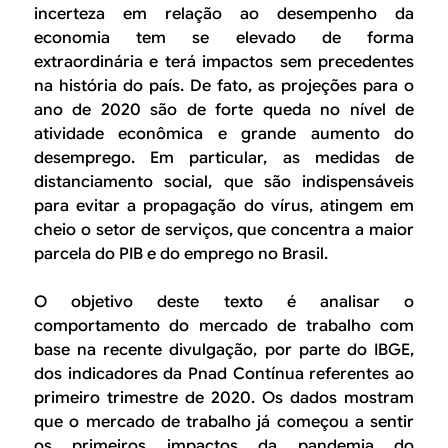
B
d
incerteza em relação ao desempenho da
e
economia tem se elevado de forma
R
extraordinária e terá impactos sem precedentes
b
na história do país. De fato, as projeções para o
E
u
ano de 2020 são de forte queda no nível de
atividade econômica e grande aumento do
s
desemprego. Em particular, as medidas de
c
distanciamento social, que são indispensáveis
para evitar a propagação do vírus, atingem em
a
cheio o setor de serviços, que concentra a maior
parcela do PIB e do emprego no Brasil.
O objetivo deste texto é analisar o
comportamento do mercado de trabalho com
base na recente divulgação, por parte do IBGE,
dos indicadores da Pnad Contínua referentes ao
primeiro trimestre de 2020. Os dados mostram
que o mercado de trabalho já começou a sentir
os primeiros impactos da pandemia do