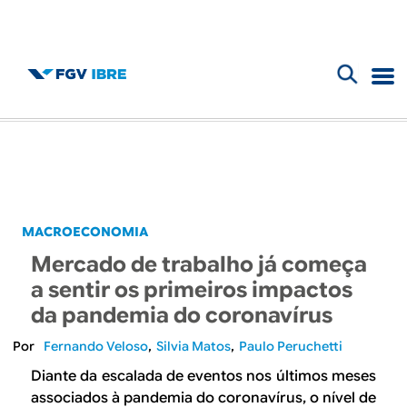
F
B
o
l
r
m
o
u
g
MACROECONOMIA
l
Mercado de trabalho já começa
d
á
a sentir os primeiros impactos
r
da pandemia do coronavírus
o
i
Fernando Veloso
Silvia Matos
Paulo Peruchetti
I
o
Diante da escalada de eventos nos últimos meses
associados à pandemia do coronavírus, o nível de