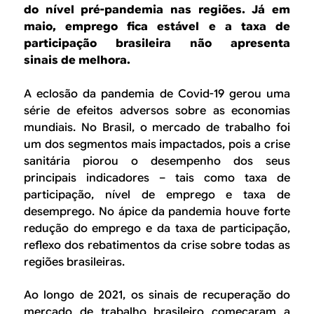
B
d
do nível pré-pandemia nas regiões. Já em
e
maio, emprego fica estável e a taxa de
R
participação brasileira não apresenta
b
sinais de melhora.
E
u
A eclosão da pandemia de Covid-19 gerou uma
s
série de efeitos adversos sobre as economias
c
mundiais. No Brasil, o mercado de trabalho foi
um dos segmentos mais impactados, pois a crise
a
sanitária piorou o desempenho dos seus
principais indicadores – tais como taxa de
participação, nível de emprego e taxa de
desemprego. No ápice da pandemia houve forte
redução do emprego e da taxa de participação,
reflexo dos rebatimentos da crise sobre todas as
regiões brasileiras.
Ao longo de 2021, os sinais de recuperação do
mercado de trabalho brasileiro começaram a