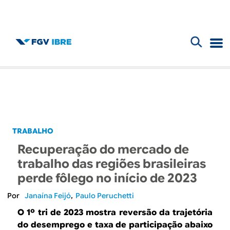
F
B
o
l
r
m
o
u
g
TRABALHO
l
Recuperação do mercado de
d
á
trabalho das regiões brasileiras
r
perde fôlego no início de 2023
o
i
Janaína Feijó
Paulo Peruchetti
I
o
O 1º tri de 2023 mostra reversão da trajetória
do desemprego e taxa de participação abaixo