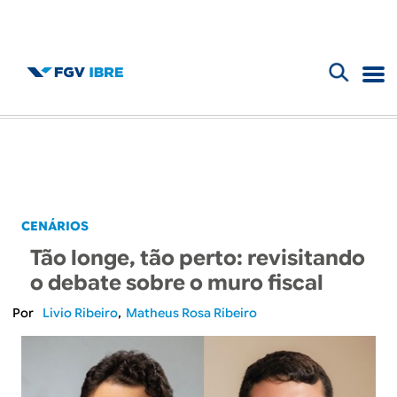
F
B
o
l
r
m
o
u
g
CENÁRIOS
l
Tão longe, tão perto: revisitando
d
á
o debate sobre o muro fiscal
r
o
Livio Ribeiro
Matheus Rosa Ribeiro
i
I
o