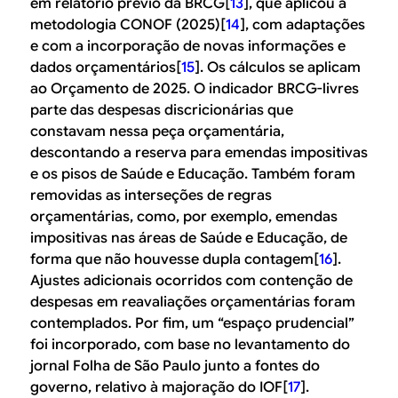
em relatório prévio da BRCG[
13
], que aplicou a
metodologia CONOF (2025)[
14
], com adaptações
e com a incorporação de novas informações e
dados orçamentários[
15
]. Os cálculos se aplicam
ao Orçamento de 2025. O indicador BRCG-livres
parte das despesas discricionárias que
constavam nessa peça orçamentária,
descontando a reserva para emendas impositivas
e os pisos de Saúde e Educação. Também foram
removidas as interseções de regras
orçamentárias, como, por exemplo, emendas
impositivas nas áreas de Saúde e Educação, de
forma que não houvesse dupla contagem[
16
].
Ajustes adicionais ocorridos com contenção de
despesas em reavaliações orçamentárias foram
contemplados. Por fim, um “espaço prudencial”
foi incorporado, com base no levantamento do
jornal Folha de São Paulo junto a fontes do
governo, relativo à majoração do IOF[
17
].