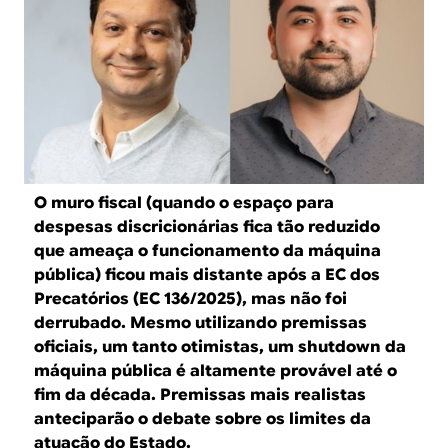
B
d
e
R
b
E
u
s
c
O muro fiscal (quando o espaço para
a
despesas discricionárias fica tão reduzido
que ameaça o funcionamento da máquina
pública) ficou mais distante após a EC dos
Precatórios (EC 136/2025), mas não foi
derrubado. Mesmo utilizando premissas
oficiais, um tanto otimistas, um shutdown da
máquina pública é altamente provável até o
fim da década. Premissas mais realistas
anteciparão o debate sobre os limites da
atuação do Estado.